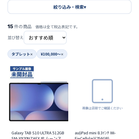
便利ツール
絞り込み・検索
▾
お問い合わせ
15
件の商品
価格は全て税込表記です。
並び替え
オンラインショップ
タブレット
¥100,000〜
ログインする
Galaxy TAB S10 ULTRA 512GB
au(iPad mini 8.3ｲﾝﾁ Wi-
SM-X920NZAEXJP ムーンス
Fi+Cellular)(256GB)