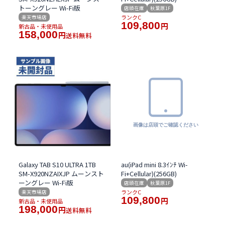
トーングレー Wi-Fi版
店頭在庫
秋葉原1F
ランクC
楽天市場店
109,800
新古品・未使用品
円
158,000
送料無料
円
Galaxy TAB S10 ULTRA 1TB
au(iPad mini 8.3ｲﾝﾁ Wi-
SM-X920NZAIXJP ムーンスト
Fi+Cellular)(256GB)
ーングレー Wi-Fi版
店頭在庫
秋葉原1F
ランクC
楽天市場店
109,800
新古品・未使用品
円
198,000
送料無料
円