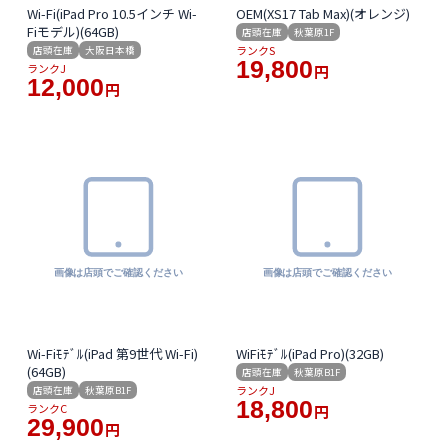
Wi-Fi(iPad Pro 10.5インチ Wi-
OEM(XS17 Tab Max)(オレンジ)
Fiモデル)(64GB)
店頭在庫
秋葉原1F
ランクS
店頭在庫
大阪日本橋
19,800
ランクJ
円
12,000
円
Wi-Fiﾓﾃﾞﾙ(iPad 第9世代 Wi-Fi)
WiFiﾓﾃﾞﾙ(iPad Pro)(32GB)
(64GB)
店頭在庫
秋葉原B1F
ランクJ
店頭在庫
秋葉原B1F
18,800
ランクC
円
29,900
円