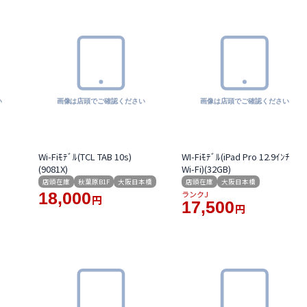
Wi-Fiﾓﾃﾞﾙ(TCL TAB 10s)
WI-Fiﾓﾃﾞﾙ(iPad Pro 12.9ｲﾝﾁ
(9081X)
Wi-Fi)(32GB)
店頭在庫
秋葉原B1F
大阪日本橋
店頭在庫
大阪日本橋
18,000
ランクJ
円
17,500
円