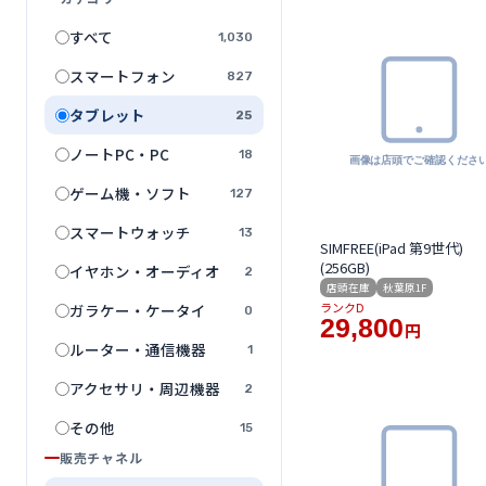
すべて
1,030
スマートフォン
827
タブレット
25
ノートPC・PC
18
ゲーム機・ソフト
127
スマートウォッチ
13
SIMFREE(iPad 第9世代)
(256GB)
イヤホン・オーディオ
2
店頭在庫
秋葉原1F
ランクD
ガラケー・ケータイ
0
29,800
円
ルーター・通信機器
1
アクセサリ・周辺機器
2
その他
15
販売チャネル