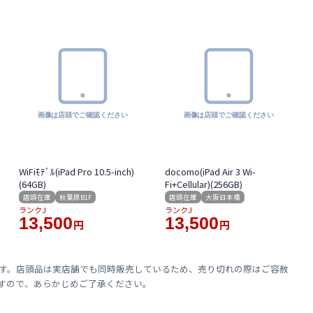
WiFiﾓﾃﾞﾙ(iPad Pro 10.5-inch)
docomo(iPad Air 3 Wi-
(64GB)
Fi+Cellular)(256GB)
店頭在庫
秋葉原B1F
店頭在庫
大阪日本橋
ランクJ
ランクJ
13,500
13,500
円
円
です。店頭品は実店舗でも同時販売しているため、売り切れの際はご容赦
すので、あらかじめご了承ください。