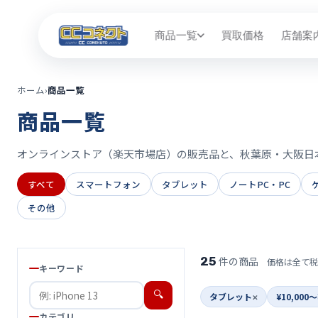
商品一覧
買取価格
店舗案
ホーム
›
商品一覧
商品一覧
オンラインストア（楽天市場店）の販売品と、秋葉原・大阪日
すべて
スマートフォン
タブレット
ノートPC・PC
その他
25
件の商品
価格は全て税
キーワード
🔍
タブレット
¥10,000〜
カテゴリ