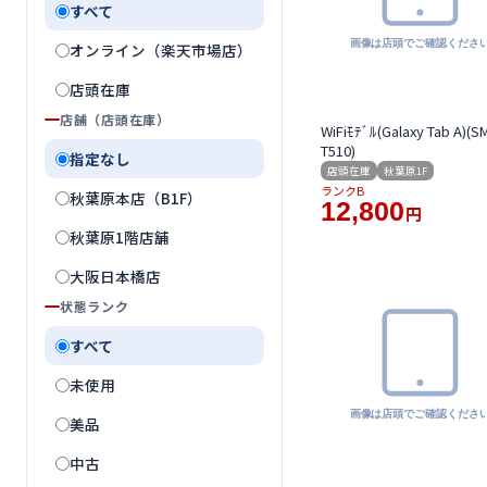
すべて
オンライン（楽天市場店）
店頭在庫
店舗（店頭在庫）
WiFiﾓﾃﾞﾙ(Galaxy Tab A)(S
T510)
指定なし
店頭在庫
秋葉原1F
ランクB
秋葉原本店（B1F）
12,800
円
秋葉原1階店舗
大阪日本橋店
状態ランク
すべて
未使用
美品
中古