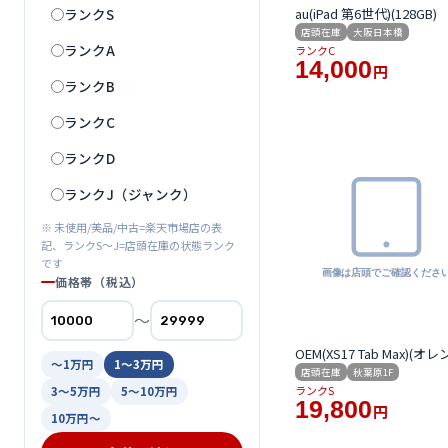
au(iPad 第6世代)(128GB)
ランクS
店頭在庫
大阪日本橋
ランクA
ランクC
14,000
円
ランクB
ランクC
ランクD
ランクJ（ジャンク）
※ 未使用/美品/中古=楽天市場店の表
記、ランクS〜J=店頭在庫の状態ランク
です
価格帯（税込）
〜
OEM(XS17 Tab Max)(オレ
〜1万円
1〜3万円
店頭在庫
秋葉原1F
ランクS
3〜5万円
5〜10万円
19,800
円
10万円〜