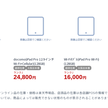
docomo(iPad Pro 12.9インチ
WI-Fiﾓﾃﾞﾙ(iPad Pro WI-Fi)
Wi-Fi+Cellular)(128GB)
(128GB)
店頭在庫
大阪日本橋
店頭在庫
大阪日本橋
ランクJ
ランクJ
24,800
16,000
円
円
オンライン品の在庫・価格は楽天市場店、店頭品の在庫は各店舗POSの情報
ついては、商品によっては販売できない状態のものが表示されることがありま