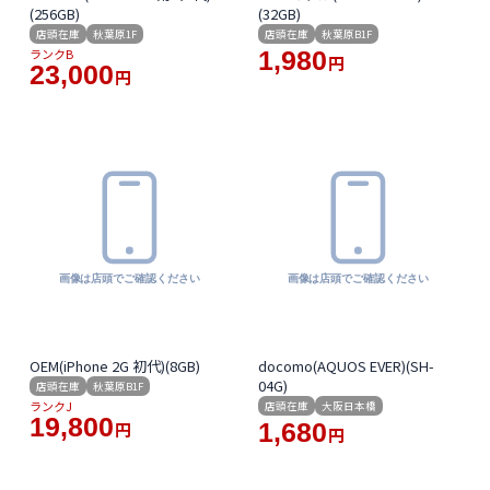
(256GB)
(32GB)
店頭在庫
秋葉原1F
店頭在庫
秋葉原B1F
ランクB
1,980
円
23,000
円
OEM(iPhone 2G 初代)(8GB)
docomo(AQUOS EVER)(SH-
04G)
店頭在庫
秋葉原B1F
ランクJ
店頭在庫
大阪日本橋
19,800
1,680
円
円