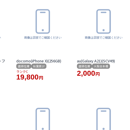
トフ
docomo(iPhone X)(256GB)
au(Galaxy A21)(SCV49)
店頭在庫
秋葉原1F
店頭在庫
大阪日本橋
ランクC
2,000
円
19,800
円