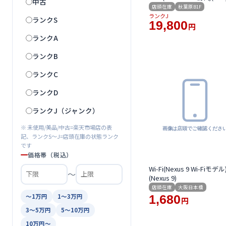
中古
店頭在庫
秋葉原B1F
ランクJ
ランクS
19,800
円
ランクA
ランクB
ランクC
ランクD
ランクJ（ジャンク）
※ 未使用/美品/中古=楽天市場店の表
記、ランクS〜J=店頭在庫の状態ランク
です
価格帯（税込）
Wi-Fi(Nexus 9 Wi-Fiモデル
〜
(Nexus 9)
店頭在庫
大阪日本橋
1,680
〜1万円
1〜3万円
円
3〜5万円
5〜10万円
10万円〜