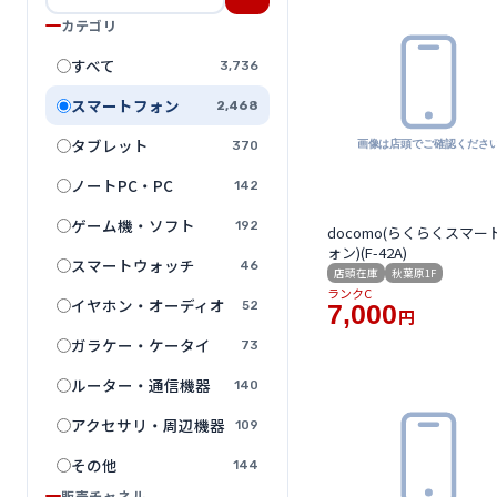
カテゴリ
すべて
3,736
スマートフォン
2,468
タブレット
370
ノートPC・PC
142
ゲーム機・ソフト
192
docomo(らくらくスマー
ォン)(F-42A)
スマートウォッチ
46
店頭在庫
秋葉原1F
ランクC
イヤホン・オーディオ
52
7,000
円
ガラケー・ケータイ
73
ルーター・通信機器
140
アクセサリ・周辺機器
109
その他
144
販売チャネル