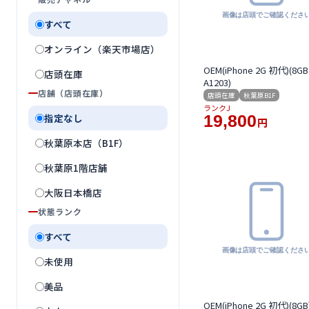
すべて
オンライン（楽天市場店）
OEM(iPhone 2G 初代)(8GB
店頭在庫
A1203)
店舗（店頭在庫）
店頭在庫
秋葉原B1F
ランクJ
指定なし
19,800
円
秋葉原本店（B1F）
秋葉原1階店舗
大阪日本橋店
状態ランク
すべて
未使用
美品
OEM(iPhone 2G 初代)(8GB