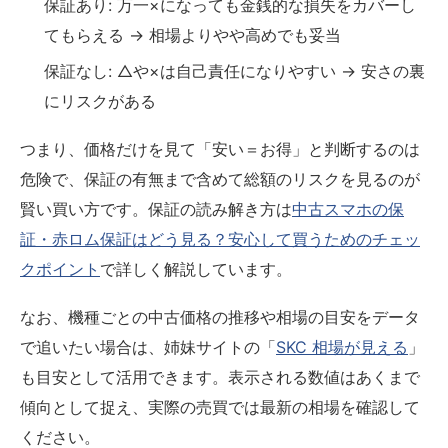
保証あり: 万一×になっても金銭的な損失をカバーし
てもらえる → 相場よりやや高めでも妥当
保証なし: △や×は自己責任になりやすい → 安さの裏
にリスクがある
つまり、価格だけを見て「安い＝お得」と判断するのは
危険で、保証の有無まで含めて総額のリスクを見るのが
賢い買い方です。保証の読み解き方は
中古スマホの保
証・赤ロム保証はどう見る？安心して買うためのチェッ
クポイント
で詳しく解説しています。
なお、機種ごとの中古価格の推移や相場の目安をデータ
で追いたい場合は、姉妹サイトの「
SKC 相場が見える
」
も目安として活用できます。表示される数値はあくまで
傾向として捉え、実際の売買では最新の相場を確認して
ください。