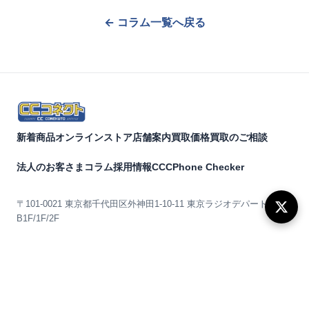
← コラム一覧へ戻る
新着商品
オンラインストア
店舗案内
買取価格
買取のご相談
法人のお客さま
コラム
採用情報
CCCPhone Checker
〒101-0021 東京都千代田区外神田1-10-11 東京ラジオデパート
B1F/1F/2F
info@uubo.jp
03-6811-6730
𝕏 @ccconekuto
© 2026 CCコネクト（株式会社uubo）｜秋葉原・大阪日本橋の中古スマ
ホ・タブレット・PC専門店