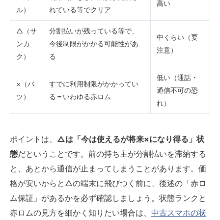
高い
ル）
れている等でクリア
△（サ
分割払いが残っている等で、
中くらい（要
ンカ
今後制限がかかる可能性があ
注意）
ク）
る
低い（通話・
×（バ
すでに利用制限がかかってい
通信不可の恐
ツ）
る＝いわゆる赤ロム
れ）
ポイントは、
△は「今は使えるが将来×になり得る」状
態
だということです。前の持ち主が分割払いを滞納する
と、あとから通信が止まってしまうことがあります。価
格が安いからと△の端末に飛びつく前に、後述の「赤ロ
ム保証」があるかを必ず確認しましょう。状態ランクと
赤ロムの見方を細かく知りたい場合は、
中古スマホの状