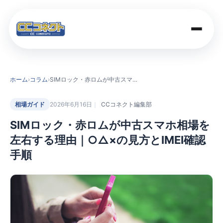
商品一覧
ホーム
›
コラム
›
SIMロック・赤ロムが中古スマホ相場を左右する理由｜○△×の見方とIMEI確認手順
買取価格
相場ガイド
2026年6月16日
CCコネクト編集部
SIMロック・赤ロムが中古スマホ相場を
店舗案内
左右する理由｜○△×の見方とIMEI確認
手順
法人のお客さま
コラム