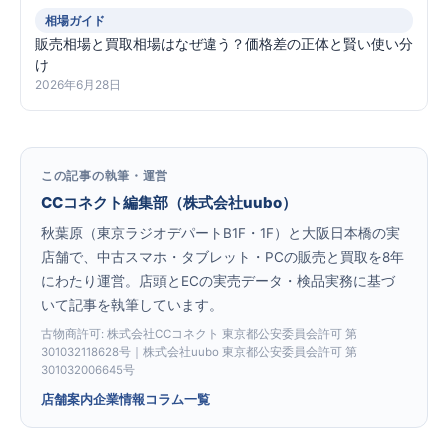
相場ガイド
販売相場と買取相場はなぜ違う？価格差の正体と賢い使い分
け
2026年6月28日
この記事の執筆・運営
CCコネクト編集部（株式会社uubo）
秋葉原（東京ラジオデパートB1F・1F）と大阪日本橋の実
店舗で、中古スマホ・タブレット・PCの販売と買取を8年
にわたり運営。店頭とECの実売データ・検品実務に基づ
いて記事を執筆しています。
古物商許可: 株式会社CCコネクト 東京都公安委員会許可 第
301032118628号｜株式会社uubo 東京都公安委員会許可 第
301032006645号
店舗案内
企業情報
コラム一覧