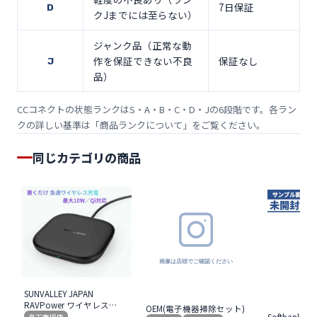
7日保証
D
クJまでには至らない）
ジャンク品（正常な動
作を保証できない不良
保証なし
J
品）
CCコネクトの状態ランクはS・A・B・C・D・Jの6段階です。各ラン
クの詳しい基準は「
商品ランクについて
」をご覧ください。
同じカテゴリの商品
SUNVALLEY JAPAN
RAVPower ワイヤレス充
OEM(電子機器掃除セット)
電器 急速 10W 置くだけ Qi
Softbank SE
楽天市場店