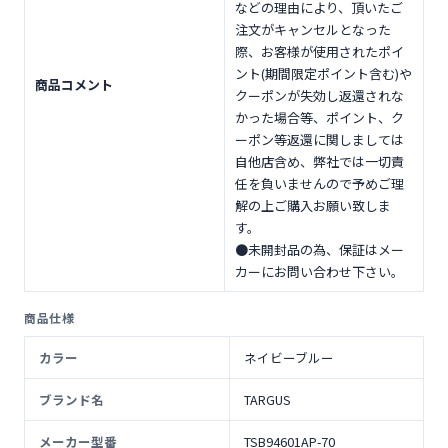
などの理由により、頂いたご
注文がキャンセルとなった
際、お客様が使用されたポイ
ント(期間限定ポイント含む)や
商品コメント
クーポンが失効し返還されな
かった場合等、ポイント、ク
ーポン等返還に関しましては
自他店含め、弊社では一切責
任を負いませんので予めご理
解の上ご購入お願い致しま
す。
●未開封品の為、保証はメー
カーにお問い合わせ下さい。
商品仕様
カラー
ネイビーブルー
ブランド名
TARGUS
メーカー型番
TSB94601AP-70