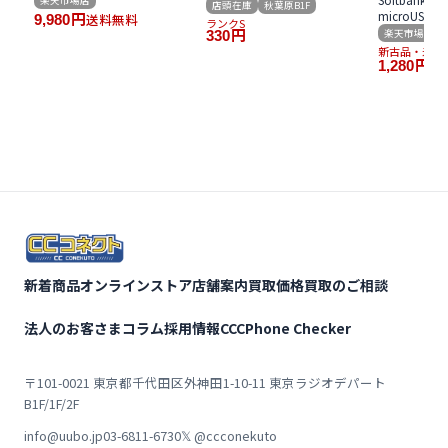
店頭在庫
秋葉原B1F
対応 RP-WC006 iPhone
microUSB
送料無料
9,980
円
ランクS
Android 対応
タ 1.0A Type-
楽天市場店
330
円
MIMU 1.5m Z
新古品・未使
AC18-MIM
送
1,280
円
新着商品
オンラインストア
店舗案内
買取価格
買取のご相談
法人のお客さま
コラム
採用情報
CCCPhone Checker
〒101-0021 東京都千代田区外神田1-10-11 東京ラジオデパート
B1F/1F/2F
info@uubo.jp
03-6811-6730
𝕏 @ccconekuto