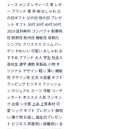
ィース メンズ レディース 革 レザ
ー ブランド 黒 茶 紺 おしゃれ 父
の日ギフト 父の日 母の日 プレゼ
ント ギフト 20代 30代 40代 50代
2019 送料無料 コンパクト 耐摩耗
性 耐熱性 耐光性 機能性 収納力
シンプル クリスマス スリム バー
ゲン かわいい 可愛い おしゃれ お
すすめ ブランド 大人 学生 社会人
高校生 通学 通勤 革製品 小物 オ
リジナル デザイン 軽い 薄い 機能
性 デザイン性 丈夫 大容量 ギフト
ラッピング ビジネス ファッショ
ン カジュアル スーツ 洋服 コーデ
ィネート オススメ 人気 ランキン
グ 出張 シボ感 上品 上質素材 可
愛 シック ギフト プレゼント 御祝
い 贈り物 お返し 誕生日プレゼン
ト ビジネス 昇進祝い 就職祝い 合