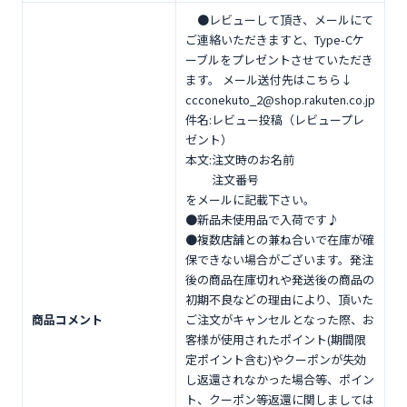
●レビューして頂き、メールにて
ご連絡いただきますと、Type-Cケ
ーブルをプレゼントさせていただき
ます。 メール送付先はこちら↓
ccconekuto_2@shop.rakuten.co.jp
件名:レビュー投稿（レビュープレ
ゼント）
本文:注文時のお名前
注文番号
をメールに記載下さい。
●新品未使用品で入荷です♪
●複数店舗との兼ね合いで在庫が確
保できない場合がございます。発注
後の商品在庫切れや発送後の商品の
初期不良などの理由により、頂いた
商品コメント
ご注文がキャンセルとなった際、お
客様が使用されたポイント(期間限
定ポイント含む)やクーポンが失効
し返還されなかった場合等、ポイン
ト、クーポン等返還に関しましては