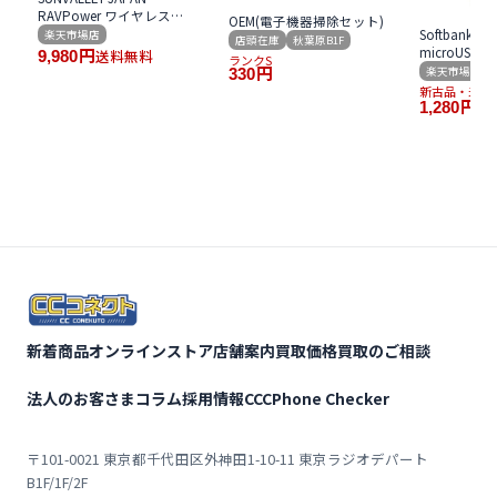
RAVPower ワイヤレス充
OEM(電子機器掃除セット)
電器 急速 10W 置くだけ Qi
Softbank SE
楽天市場店
店頭在庫
秋葉原B1F
対応 RP-WC006 iPhone
microUSB
送料無料
9,980
円
ランクS
Android 対応
タ 1.0A Type-
楽天市場店
330
円
MIMU 1.5m Z
新古品・未使
AC18-MIM
送
1,280
円
新着商品
オンラインストア
店舗案内
買取価格
買取のご相談
法人のお客さま
コラム
採用情報
CCCPhone Checker
〒101-0021 東京都千代田区外神田1-10-11 東京ラジオデパート
B1F/1F/2F