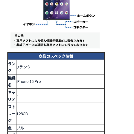
商品のスペック情報
ラン
Dランク
ク
機種
iPhone 15 Pro
名
キャ
au
リア
スト
レー
128GB
ジ
色
ブルー