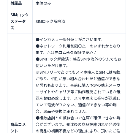
付属品
本体のみ
SIMロック
ステータ
SIMロック解除済
ス
●インカメラ一部分焼けがございます。
●ネットワーク利用制限〇△ーのいずれかとなり
ます。△は赤ロム永久保証で安心♪
●SIMロック解除済！格安SIMや海外のシムでもお
使いいただけます。
※SIMフリーであってもスマホ端末とSIMには相性
があり、相性が悪い組み合わせだと通信ができな
い恐れもあります。事前に購入予定の端末メーカ
ーサイトやキャリア等に動作確認されているか確
認をお勧め致します。スマホ端末に番号が認識し
ていて電波が立たない、通信ができない等の場
合、返品や交換は承れません。
●複数店舗との兼ね合いで在庫が確保できない場
商品コメ
合がございます。発注後の商品在庫切れや発送後
ント
の商品の初期不良などの理由により、頂いたご注