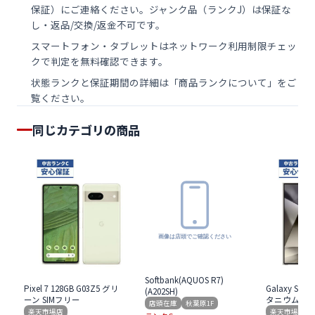
保証）にご連絡ください。ジャンク品（ランクJ）は保証な
し・返品/交換/返金不可です。
スマートフォン・タブレットは
ネットワーク利用制限チェッ
ク
で判定を無料確認できます。
状態ランクと保証期間の詳細は「
商品ランクについて
」をご
覧ください。
同じカテゴリの商品
Softbank(AQUOS R7)
Pixel 7 128GB G03Z5 グリ
Galaxy S24 U
(A202SH)
ーン SIMフリー
タニウム グレ
店頭在庫
秋葉原1F
楽天市場店
楽天市場店