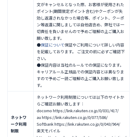
文がキャンセルとなった際、お客様が使用された
ポイント(期間限定ポイント含む)やクーポンが失
効し返還されなかった場合等、ポイント、クーポ
ン等返還に関しましては自他店含め、弊社では一
切責任を負いませんので予めご理解の上ご購入お
願い致します。
●
保証について
保証やご利用について詳しい内容
を記載しております。 ご注文の前に必ずご確認下
さい。
●保証内容は当社のルールでの保証になります。
キャリアルール正規品での保証内容とは異なりま
すので予めご一読ご理解の上ご購入お願い致しま
す。
ネットワーク利用制限については以下のサイトか
らご確認お願い致します：
docomo https://link.rakuten.co.jp/0/031/417/
ネットワ
au https://link.rakuten.co.jp/0/077/586/
ーク利用
Softbank https://link.rakuten.co.jp/0/043/964/
制限
楽天モバイル