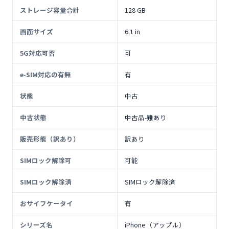
ストレージ容量合計
128 GB
画面サイズ
6.1 in
5G対応可否
可
e-SIM対応の有無
有
状態
中古
中古状態
中古品-難あり
販売形態（訳あり）
訳あり
SIMロック解除可
可能
SIMロック解除済
SIMロック解除済
おサイフケータイ
有
シリーズ名
iPhone（アップル）