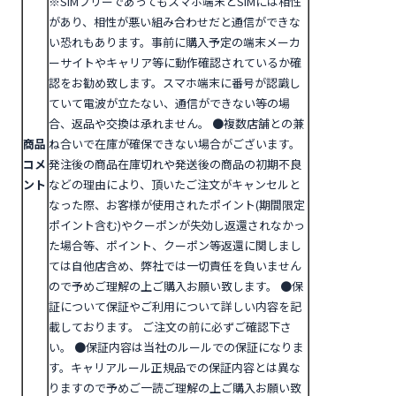
※SIMフリーであってもスマホ端末とSIMには相性
があり、相性が悪い組み合わせだと通信ができな
い恐れもあります。事前に購入予定の端末メーカ
ーサイトやキャリア等に動作確認されているか確
認をお勧め致します。スマホ端末に番号が認識し
ていて電波が立たない、通信ができない等の場
合、返品や交換は承れません。
●複数店舗との兼
商品
ね合いで在庫が確保できない場合がございます。
コメ
発注後の商品在庫切れや発送後の商品の初期不良
ント
などの理由により、頂いたご注文がキャンセルと
なった際、お客様が使用されたポイント(期間限定
ポイント含む)やクーポンが失効し返還されなかっ
た場合等、ポイント、クーポン等返還に関しまし
ては自他店含め、弊社では一切責任を負いません
ので予めご理解の上ご購入お願い致します。
●
保
証について
保証やご利用について詳しい内容を記
載しております。 ご注文の前に必ずご確認下さ
い。
●保証内容は当社のルールでの保証になりま
す。キャリアルール正規品での保証内容とは異な
りますので予めご一読ご理解の上ご購入お願い致