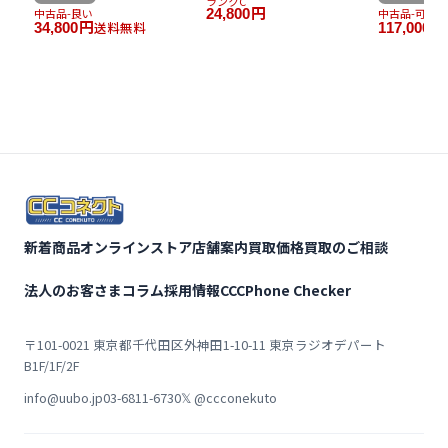
ランクC
中古品-良い
24,800
円
中古品-可
送料無料
34,800
円
117,000
円
新着商品
オンラインストア
店舗案内
買取価格
買取のご相談
法人のお客さま
コラム
採用情報
CCCPhone Checker
〒101-0021 東京都千代田区外神田1-10-11 東京ラジオデパート
B1F/1F/2F
info@uubo.jp
03-6811-6730
𝕏 @ccconekuto