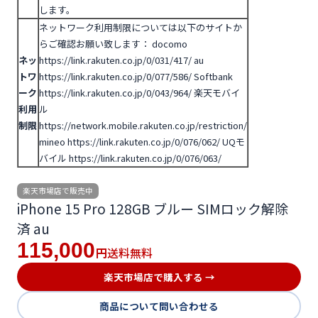
します。
ネットワーク利用制限については以下のサイトか
らご確認お願い致します：
docomo
ネッ
https://link.rakuten.co.jp/0/031/417/
au
トワ
https://link.rakuten.co.jp/0/077/586/
Softbank
ーク
https://link.rakuten.co.jp/0/043/964/
楽天モバイ
利用
ル
制限
https://network.mobile.rakuten.co.jp/restriction/
mineo https://link.rakuten.co.jp/0/076/062/
UQモ
バイル https://link.rakuten.co.jp/0/076/063/
楽天市場店で販売中
iPhone 15 Pro 128GB ブルー SIMロック解除
済 au
115,000
送料無料
円
楽天市場店で購入する →
商品について問い合わせる