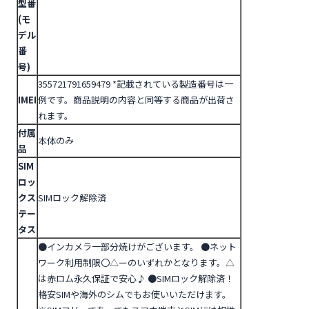
型番
(モ
デル
番
号)
355721791659479
*記載されている製造番号は一
IMEI
例です。商品説明の内容と同等する商品が出荷さ
れます。
付属
本体のみ
品
SIM
ロッ
クス
SIMロック解除済
テー
タス
●インカメラ一部分焼けがございます。
●ネット
ワーク利用制限〇△ーのいずれかとなります。△
は赤ロム永久保証で安心♪
●SIMロック解除済！
格安SIMや海外のシムでもお使いいただけます。