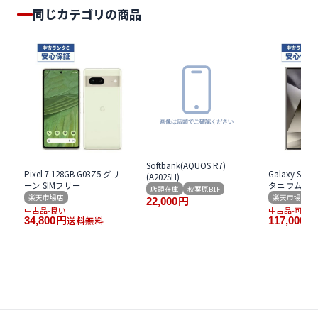
同じカテゴリの商品
Softbank(AQUOS R7)
Pixel 7 128GB G03Z5 グリ
Galaxy S24 U
(A202SH)
ーン SIMフリー
タニウム グレ
店頭在庫
秋葉原B1F
楽天市場店
楽天市場店
22,000
円
中古品-良い
中古品-可
送料無料
34,800
円
117,000
円