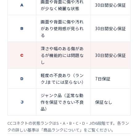
画面や背面に傷や汚れ
30日間安心保証
A
が少なく綺麗な状態
画面や背面に傷や汚れ
があり使用感が見られ
30日間安心保証
B
る
深さや幅のある傷があ
るが機能的には問題な
30日間安心保証
C
し
軽度の不良あり（ラン
7日保証
D
クJまでには至らない）
ジャンク品（正常な動
作を保証できない不良
保証なし
J
品）
CCコネクトの状態ランクはS・A・B・C・D・Jの6段階です。各ラン
クの詳しい基準は「
商品ランクについて
」をご覧ください。