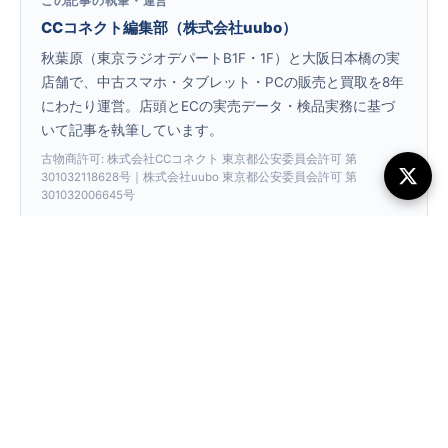
この記事の執筆・運営
CCコネクト編集部（株式会社uubo）
秋葉原（東京ラジオデパートB1F・1F）と大阪日本橋の実
店舗で、中古スマホ・タブレット・PCの販売と買取を8年
にわたり運営。店頭とECの実売データ・検品実務に基づ
いて記事を執筆しています。
古物商許可: 株式会社CCコネクト 東京都公安委員会許可 第
301032118628号｜株式会社uubo 東京都公安委員会許可 第
301032006645号
店舗案内
企業情報
コラム一覧
← コラム一覧へ戻る