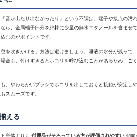
」「音が出たり出なかったり」という不調は、端子や接点の汚
トなら、金属端子部分を綿棒に少量の無水エタノールを含ませ
し込むのがポイントです。
と息を吹きかける」方法は避けましょう。唾液の水分が残って
う場合も、付けすぎるとホコリを呼び込むことがあるため、ご
タも、やわらかいブラシでホコリを出しておくと接触が安定し
認もスムーズです。
揃える
フト単体よりも
付属品がそろっている方が評価されやすい
傾向