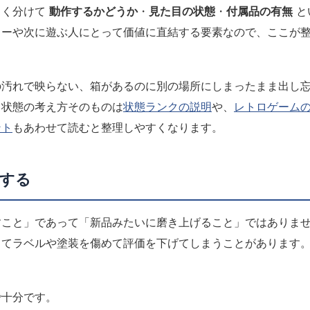
きく分けて
動作するかどうか
・
見た目の状態
・
付属品の有無
と
ターや次に遊ぶ人にとって価値に直結する要素なので、ここが
の汚れで映らない、箱があるのに別の場所にしまったまま出し
。状態の考え方そのものは
状態ランクの説明
や、
レトロゲーム
ント
もあわせて読むと整理しやすくなります。
する
すこと」であって「新品みたいに磨き上げること」ではありま
ってラベルや塗装を傷めて評価を下げてしまうことがあります
で十分です。