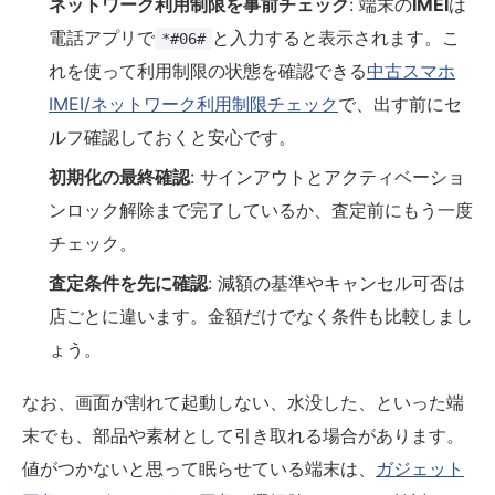
ネットワーク利用制限を事前チェック
: 端末の
IMEI
は
電話アプリで
と入力すると表示されます。こ
*#06#
れを使って利用制限の状態を確認できる
中古スマホ
IMEI/ネットワーク利用制限チェック
で、出す前にセ
ルフ確認しておくと安心です。
初期化の最終確認
: サインアウトとアクティベーショ
ンロック解除まで完了しているか、査定前にもう一度
チェック。
査定条件を先に確認
: 減額の基準やキャンセル可否は
店ごとに違います。金額だけでなく条件も比較しまし
ょう。
なお、画面が割れて起動しない、水没した、といった端
末でも、部品や素材として引き取れる場合があります。
値がつかないと思って眠らせている端末は、
ガジェット