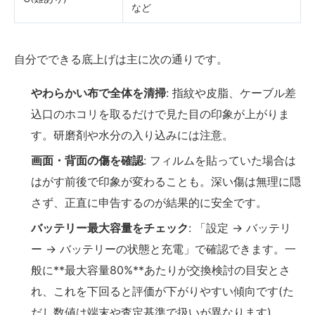
など
自分でできる底上げは主に次の通りです。
やわらかい布で全体を清掃
: 指紋や皮脂、ケーブル差
込口のホコリを取るだけで見た目の印象が上がりま
す。研磨剤や水分の入り込みには注意。
画面・背面の傷を確認
: フィルムを貼っていた場合は
はがす前後で印象が変わることも。深い傷は無理に隠
さず、正直に申告するのが結果的に安全です。
バッテリー最大容量をチェック
: 「設定 → バッテリ
ー → バッテリーの状態と充電」で確認できます。一
般に**最大容量80%**あたりが交換検討の目安とさ
れ、これを下回ると評価が下がりやすい傾向です(た
だし数値は端末や査定基準で扱いが異なります)。