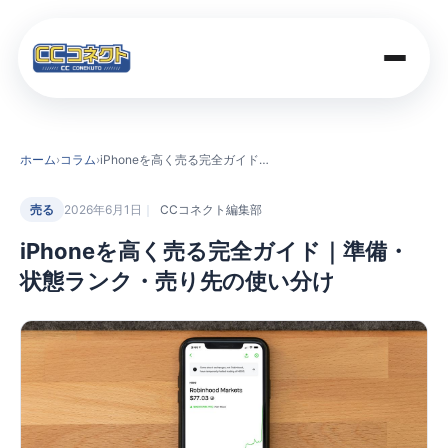
商品一覧
ホーム
›
コラム
›
iPhoneを高く売る完全ガイド｜準備・状態ランク・売り先の使い分け
買取価格
売る
2026年6月1日
CCコネクト編集部
iPhoneを高く売る完全ガイド｜準備・
店舗案内
状態ランク・売り先の使い分け
法人のお客さま
コラム