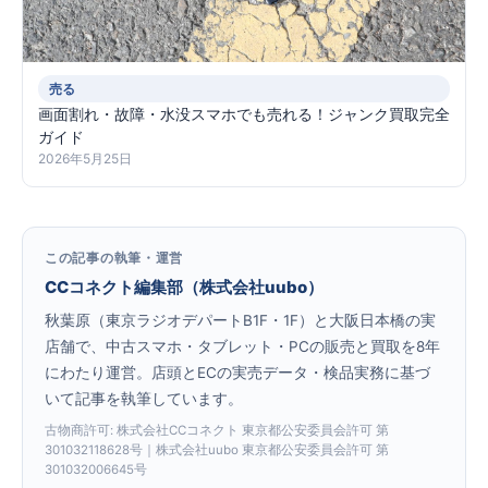
売る
画面割れ・故障・水没スマホでも売れる！ジャンク買取完全
ガイド
2026年5月25日
この記事の執筆・運営
CCコネクト編集部（株式会社uubo）
秋葉原（東京ラジオデパートB1F・1F）と大阪日本橋の実
店舗で、中古スマホ・タブレット・PCの販売と買取を8年
にわたり運営。店頭とECの実売データ・検品実務に基づ
いて記事を執筆しています。
古物商許可: 株式会社CCコネクト 東京都公安委員会許可 第
301032118628号｜株式会社uubo 東京都公安委員会許可 第
301032006645号