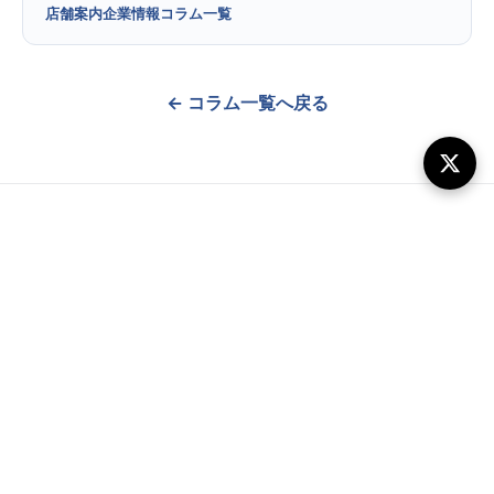
店舗案内
企業情報
コラム一覧
← コラム一覧へ戻る
新着商品
オンラインストア
店舗案内
買取価格
買取のご相談
法人のお客さま
コラム
採用情報
CCCPhone Checker
〒101-0021 東京都千代田区外神田1-10-11 東京ラジオデパート
B1F/1F/2F
info@uubo.jp
03-6811-6730
𝕏 @ccconekuto