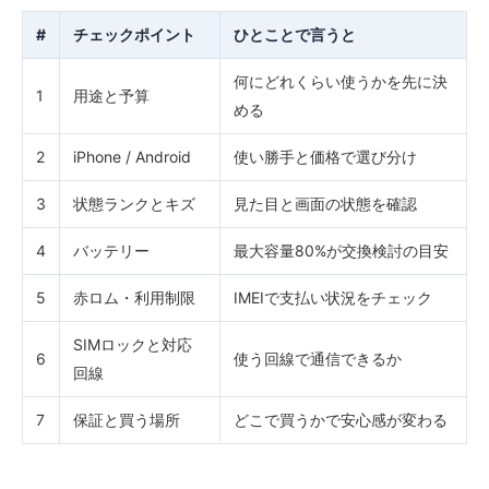
#
チェックポイント
ひとことで言うと
何にどれくらい使うかを先に決
1
用途と予算
める
2
iPhone / Android
使い勝手と価格で選び分け
3
状態ランクとキズ
見た目と画面の状態を確認
4
バッテリー
最大容量80%が交換検討の目安
5
赤ロム・利用制限
IMEIで支払い状況をチェック
SIMロックと対応
6
使う回線で通信できるか
回線
7
保証と買う場所
どこで買うかで安心感が変わる