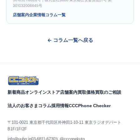
301032118628号｜株式会社uubo 東京都公安委員会許可 第
301032006645号
店舗案内
企業情報
コラム一覧
← コラム一覧へ戻る
新着商品
オンラインストア
店舗案内
買取価格
買取のご相談
法人のお客さま
コラム
採用情報
CCCPhone Checker
〒101-0021 東京都千代田区外神田1-10-11 東京ラジオデパート
B1F/1F/2F
info@uubo.jp
03-6811-6730
𝕏 @ccconekuto