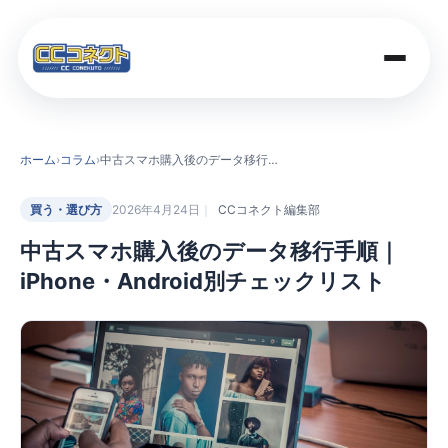
商品一覧
ホーム
›
コラム
›
中古スマホ購入後のデータ移行手順｜iPhone・Android別チェックリスト
買取価格
買う・選び方
2026年4月24日
CCコネクト編集部
中古スマホ購入後のデータ移行手順｜
店舗案内
iPhone・Android別チェックリスト
法人のお客さま
コラム