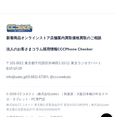
新着商品
オンラインストア
店舗案内
買取価格
買取のご相談
法人のお客さま
コラム
採用情報
CCCPhone Checker
〒101-0021 東京都千代田区外神田1-10-11 東京ラジオデパート
B1F/1F/2F
info@uubo.jp
03-6811-6730
𝕏 @ccconekuto
© 2026 CCコネクト（株式会社uubo）｜秋葉原・大阪日本橋の中古スマ
ホ・タブレット・PC専門店
株式会社CCコネクト 東京都公安委員会許可 第301032118628号｜株式会社uubo
東京都公安委員会許可 第301032006645号