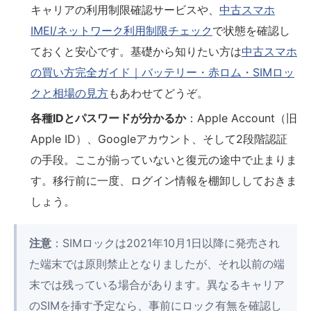
キャリアの利用制限確認サービスや、
中古スマホ
IMEI/ネットワーク利用制限チェック
で状態を確認し
ておくと安心です。基礎から知りたい方は
中古スマホ
の買い方完全ガイド｜バッテリー・赤ロム・SIMロッ
クと相場の見方
もあわせてどうぞ。
各種IDとパスワードが分かるか
：Apple Account（旧
Apple ID）、Googleアカウント、そして2段階認証
の手段。ここが揃っていないと復元の途中で止まりま
す。移行前に一度、ログイン情報を棚卸ししておきま
しょう。
注意
：SIMロックは2021年10月1日以降に発売され
た端末では原則禁止となりましたが、それ以前の端
末では残っている場合があります。異なるキャリア
のSIMを挿す予定なら、事前にロック有無を確認し