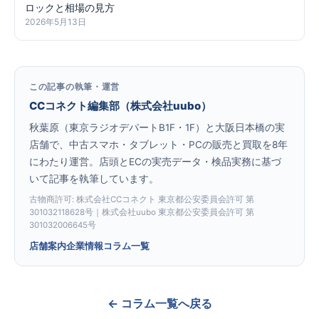
ロックと相場の見方
2026年5月13日
この記事の執筆・運営
CCコネクト編集部（株式会社uubo）
秋葉原（東京ラジオデパートB1F・1F）と大阪日本橋の実
店舗で、中古スマホ・タブレット・PCの販売と買取を8年
にわたり運営。店頭とECの実売データ・検品実務に基づ
いて記事を執筆しています。
古物商許可: 株式会社CCコネクト 東京都公安委員会許可 第
301032118628号｜株式会社uubo 東京都公安委員会許可 第
301032006645号
店舗案内
企業情報
コラム一覧
← コラム一覧へ戻る