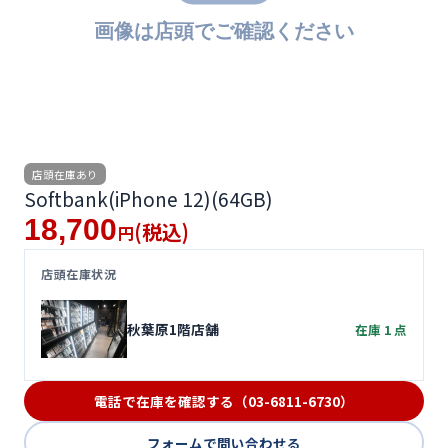
便利ツール
お問い合わせ
オンラインショップ
店頭在庫あり
ログインする
Softbank(iPhone 12)(64GB)
18,700
(税込)
円
店頭在庫状況
秋葉原1階店舗
在庫 1 点
電話で在庫を確認する（03-6811-6730）
フォームで問い合わせる