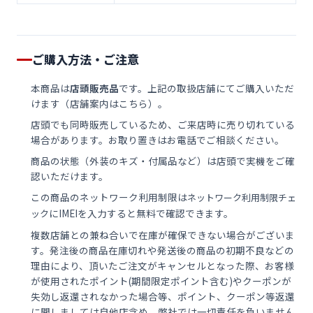
ご購入方法・ご注意
本商品は
店頭販売品
です。上記の取扱店舗にてご購入いただ
けます（
店舗案内はこちら
）。
店頭でも同時販売しているため、ご来店時に売り切れている
場合があります。お取り置きはお電話でご相談ください。
商品の状態（外装のキズ・付属品など）は店頭で実機をご確
認いただけます。
この商品のネットワーク利用制限は
ネットワーク利用制限チェ
にIMEIを入力すると無料で確認できます。
ック
複数店舗との兼ね合いで在庫が確保できない場合がございま
す。発注後の商品在庫切れや発送後の商品の初期不良などの
理由により、頂いたご注文がキャンセルとなった際、お客様
が使用されたポイント(期間限定ポイント含む)やクーポンが
失効し返還されなかった場合等、ポイント、クーポン等返還
に関しましては自他店含め、弊社では一切責任を負いません