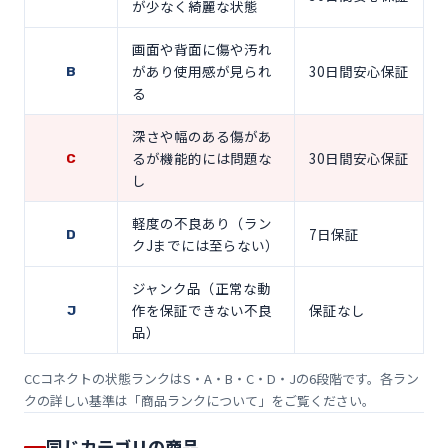
が少なく綺麗な状態
画面や背面に傷や汚れ
があり使用感が見られ
30日間安心保証
B
る
深さや幅のある傷があ
るが機能的には問題な
30日間安心保証
C
し
軽度の不良あり（ラン
7日保証
D
クJまでには至らない）
ジャンク品（正常な動
作を保証できない不良
保証なし
J
品）
CCコネクトの状態ランクはS・A・B・C・D・Jの6段階です。各ラン
クの詳しい基準は「
商品ランクについて
」をご覧ください。
同じカテゴリの商品