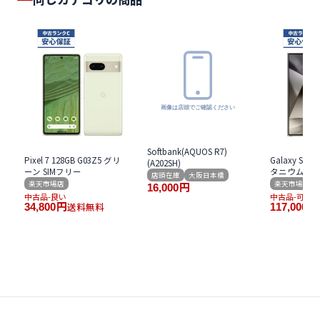
Softbank(AQUOS R7)
Pixel 7 128GB G03Z5 グリ
Galaxy S24 U
(A202SH)
ーン SIMフリー
タニウム グレ
店頭在庫
大阪日本橋
楽天市場店
楽天市場店
16,000
円
中古品-良い
中古品-可
送料無料
34,800
円
117,000
円