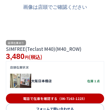
便利ツール
お問い合わせ
オンラインショップ
店頭在庫あり
ログインする
SIMFREE(Teclast M40)(M40_ROW)
3,480
(税込)
円
店頭在庫状況
大阪日本橋店
在庫 1 点
電話で在庫を確認する（06-7163-1225）
フォームで問い合わせる