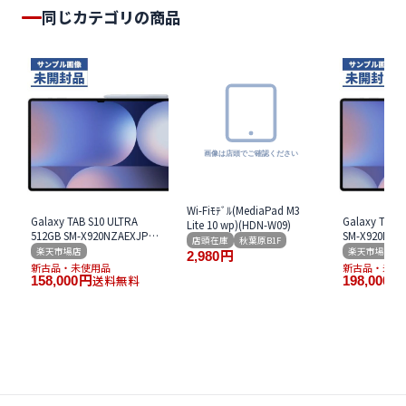
同じカテゴリの商品
Wi-Fiﾓﾃﾞﾙ(MediaPad M3
Galaxy TAB S10 ULTRA
Galaxy TAB 
Lite 10 wp)(HDN-W09)
512GB SM-X920NZAEXJP
SM-X920NZ
店頭在庫
秋葉原B1F
ムーンストーングレー Wi-
トーングレー W
楽天市場店
楽天市場店
2,980
円
Fi版
新古品・未使用品
新古品・未使
送料無料
158,000
円
198,000
円