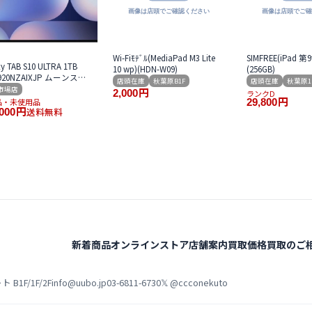
Wi-Fiﾓﾃﾞﾙ(MediaPad M3 Lite
SIMFREE(iPad 
y TAB S10 ULTRA 1TB
10 wp)(HDN-W09)
(256GB)
X920NZAIXJP ムーンスト
店頭在庫
秋葉原B1F
店頭在庫
秋葉原1
レー Wi-Fi版
市場店
2,000
円
ランクD
品・未使用品
29,800
円
送料無料
000
円
新着商品
オンラインストア
店舗案内
買取価格
買取のご
B1F/1F/2F
info@uubo.jp
03-6811-6730
𝕏 @ccconekuto