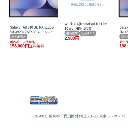
Wi-Fiﾓﾃﾞﾙ(MediaPad M3 Lite
Galaxy TAB S10 ULTRA 512GB
Galax
10 wp)(HDN-W09)
SM-X920NZAEXJP ムーンスト
SM-
店頭在庫
秋葉原B1F
ーングレー Wi-Fi版
ーング
楽天市場店
楽天
2,980
円
新古品・未使用品
新古
送料無料
158,000
円
198,
〒101-0021 東京都千代田区外神田1-10-11 東京ラジオデパート 