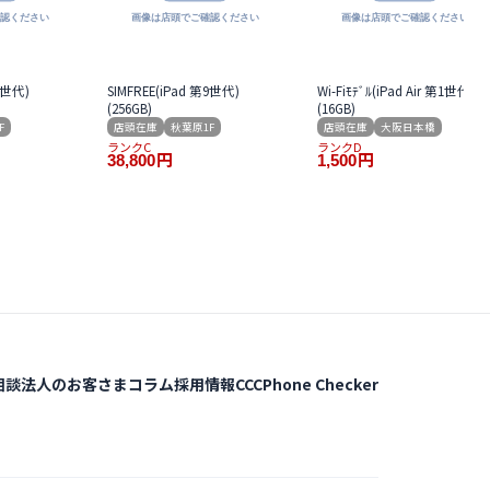
第9世代)
SIMFREE(iPad 第9世代)
Wi-Fiﾓﾃﾞﾙ(iPad Air 第1世代)
(256GB)
(16GB)
F
店頭在庫
秋葉原1F
店頭在庫
大阪日本橋
ランクC
ランクD
38,800
円
1,500
円
相談
法人のお客さま
コラム
採用情報
CCCPhone Checker