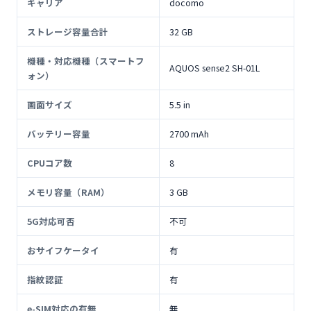
キャリア
docomo
ストレージ容量合計
32 GB
機種・対応機種（スマートフ
AQUOS sense2 SH-01L
ォン）
画面サイズ
5.5 in
バッテリー容量
2700 mAh
CPUコア数
8
メモリ容量（RAM）
3 GB
5G対応可否
不可
おサイフケータイ
有
指紋認証
有
e-SIM対応の有無
無