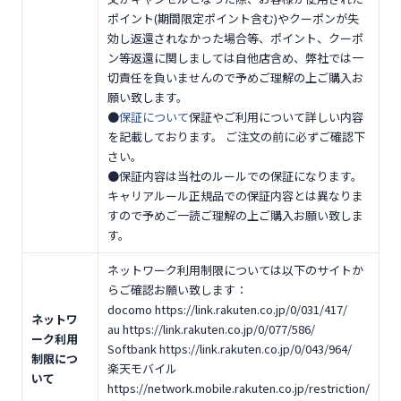
ポイント(期間限定ポイント含む)やクーポンが失
効し返還されなかった場合等、ポイント、クーポ
ン等返還に関しましては自他店含め、弊社では一
切責任を負いませんので予めご理解の上ご購入お
願い致します。
●
保証について
保証やご利用について詳しい内容
を記載しております。 ご注文の前に必ずご確認下
さい。
●保証内容は当社のルールでの保証になります。
キャリアルール正規品での保証内容とは異なりま
すので予めご一読ご理解の上ご購入お願い致しま
す。
ネットワーク利用制限については以下のサイトか
らご確認お願い致します：
docomo https://link.rakuten.co.jp/0/031/417/
ネットワ
au https://link.rakuten.co.jp/0/077/586/
ーク利用
Softbank https://link.rakuten.co.jp/0/043/964/
制限につ
楽天モバイル
いて
https://network.mobile.rakuten.co.jp/restriction/