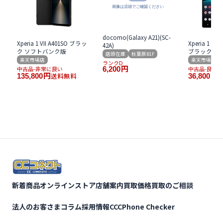
docomo(Galaxy A21)(SC-
Xperia 1 VII A401SO ブラッ
Xperia 1 IV 
42A)
ク ソフトバンク版
ブラック ド
店頭在庫
秋葉原B1F
楽天市場店
楽天市場店
ランクD
中古品-非常に良い
6,200
円
中古品-良い
送料無料
135,800
円
36,800
円
新着商品
オンラインストア
店舗案内
買取価格
買取のご相談
法人のお客さま
コラム
採用情報
CCCPhone Checker