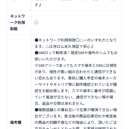
す♪
ネットワ
ーク利用
○
制限
●ネットワーク利用制限〇△ーのいずれかとなり
ます。△は赤ロム永久保証で安心♪
●SIMロック解除済！格安SIMや海外のシムでもお
使いいただけます。
※SIMフリーであってもスマホ端末とSIMには相性
があり、相性が悪い組み合わせだと通信ができな
い恐れもあります。事前に購入予定の端末メーカ
ーサイトやキャリア等に動作確認されているか確
認をお勧め致します。スマホ端末に番号が認識し
ていて電波が立たない、通信ができない等の場
合、返品や交換は承れません。
●複数店舗との兼ね合いで在庫が確保できない場
合がございます。発注後の商品在庫切れや発送後
備考欄
の商品の初期不良などの理由により、頂いたご注
文がキャンセルとなった際、お客様が使用された