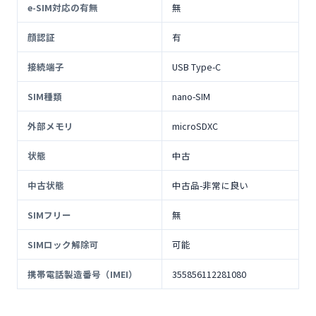
e-SIM対応の有無
無
顔認証
有
接続端子
USB Type-C
SIM種類
nano-SIM
外部メモリ
microSDXC
状態
中古
中古状態
中古品-非常に良い
SIMフリー
無
SIMロック解除可
可能
携帯電話製造番号（IMEI）
355856112281080