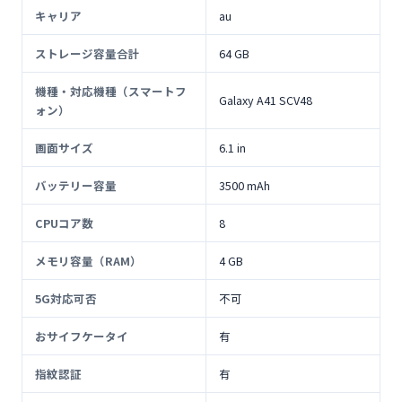
キャリア
au
ストレージ容量合計
64 GB
機種・対応機種（スマートフ
Galaxy A41 SCV48
ォン）
画面サイズ
6.1 in
バッテリー容量
3500 mAh
CPUコア数
8
メモリ容量（RAM）
4 GB
5G対応可否
不可
おサイフケータイ
有
指紋認証
有