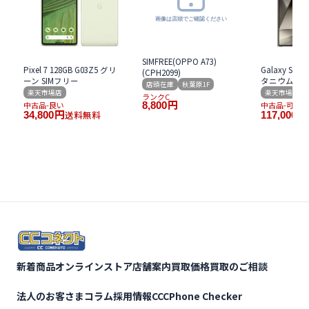
SIMFREE(OPPO A73)
Pixel 7 128GB G03Z5 グリ
Galaxy S24 U
(CPH2099)
ーン SIMフリー
タニウム グレ
店頭在庫
秋葉原1F
楽天市場店
楽天市場店
ランクC
中古品-良い
8,800
円
中古品-可
送料無料
34,800
円
117,000
円
新着商品
オンラインストア
店舗案内
買取価格
買取のご相談
法人のお客さま
コラム
採用情報
CCCPhone Checker