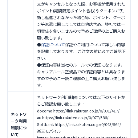
文がキャンセルとなった際、お客様が使用された
ポイント(期間限定ポイント含む)やクーポンが失
効し返還されなかった場合等、ポイント、クーポ
ン等返還に関しましては自他店含め、弊社では一
切責任を負いませんので予めご理解の上ご購入お
願い致します。
●
保証について
保証やご利用について詳しい内容
を記載しております。 ご注文の前に必ずご確認下
さい。
●保証内容は当社のルールでの保証になります。
キャリアルール正規品での保証内容とは異なりま
すので予めご一読ご理解の上ご購入お願い致しま
す。
ネットワーク利用制限については以下のサイトか
らご確認お願い致します：
docomo https://link.rakuten.co.jp/0/031/417/
ネットワ
au https://link.rakuten.co.jp/0/077/586/
ーク利用
Softbank https://link.rakuten.co.jp/0/043/964/
制限につ
楽天モバイル
いて
https://network.mobile.rakuten.co.jp/restriction/