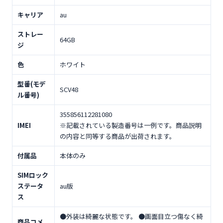
キャリア
au
ストレー
64GB
ジ
色
ホワイト
型番(モデ
SCV48
ル番号)
355856112281080
IMEI
※記載されている製造番号は一例です。商品説明
の内容と同等する商品が出荷されます。
付属品
本体のみ
SIMロック
ステータ
au版
ス
●外装は綺麗な状態です。 ●画面目立つ傷なく綺
商品コメ