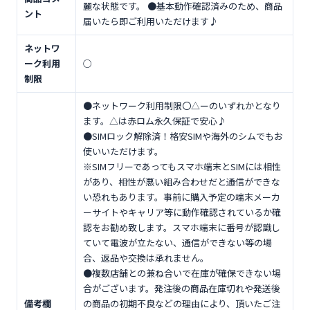
麗な状態です。 ●基本動作確認済みのため、商品
ント
届いたら即ご利用いただけます♪
ネットワ
ーク利用
○
制限
●ネットワーク利用制限〇△ーのいずれかとなり
ます。△は赤ロム永久保証で安心♪
●SIMロック解除済！格安SIMや海外のシムでもお
使いいただけます。
※SIMフリーであってもスマホ端末とSIMには相性
があり、相性が悪い組み合わせだと通信ができな
い恐れもあります。事前に購入予定の端末メーカ
ーサイトやキャリア等に動作確認されているか確
認をお勧め致します。スマホ端末に番号が認識し
ていて電波が立たない、通信ができない等の場
合、返品や交換は承れません。
●複数店舗との兼ね合いで在庫が確保できない場
合がございます。発注後の商品在庫切れや発送後
備考欄
の商品の初期不良などの理由により、頂いたご注