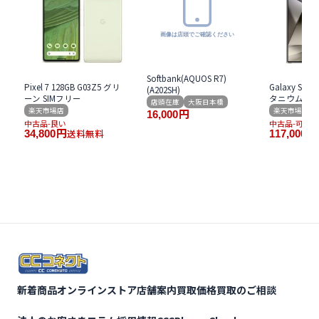
Softbank(AQUOS R7)
Pixel 7 128GB G03Z5 グリ
Galaxy S24 U
(A202SH)
ーン SIMフリー
タニウム グレ
店頭在庫
大阪日本橋
楽天市場店
楽天市場店
16,000
円
中古品-良い
中古品-可
送料無料
34,800
円
117,000
円
新着商品
オンラインストア
店舗案内
買取価格
買取のご相談