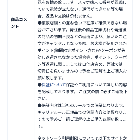
認をお勧め致します。スマホ端末に番号が認識し
ていて電波が立たない、通信ができない等の場
合、返品や交換は承れません。
商品コメ
●複数店舗との兼ね合いで在庫が確保できない場
ント
合がございます。発注後の商品在庫切れや発送後
の商品の初期不良などの理由により、頂いたご注
文がキャンセルとなった際、お客様が使用された
ポイント(期間限定ポイント含む)やクーポンが失
効し返還されなかった場合等、ポイント、クーポ
ン等返還に関しましては自他店含め、弊社では一
切責任を負いませんので予めご理解の上ご購入お
願い致します。
●
保証について
保証やご利用について詳しい内容
を記載しております。 ご注文の前に必ずご確認下
さい。
●保証内容は当社のルールでの保証になります。
キャリアルール正規品での保証内容とは異なりま
すので予めご一読ご理解の上ご購入お願い致しま
す。
ネットワーク利用制限については以下のサイトか