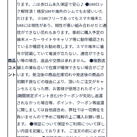
ります。△は赤ロム永久保証で安心♪
●SIMロッ
ク解除済！格安SIMや海外のシムでもお使いいた
だけます。
※SIMフリーであってもスマホ端末と
SIMには相性があり、相性が悪い組み合わせだと通
信ができない恐れもあります。事前に購入予定の
端末メーカーサイトやキャリア等に動作確認され
ているか確認をお勧め致します。スマホ端末に番
号が認識していて電波が立たない、通信ができな
商品
い等の場合、返品や交換は承れません。
●複数店
コメ
舗との兼ね合いで在庫が確保できない場合がござ
ント
います。発注後の商品在庫切れや発送後の商品の
初期不良などの理由により、頂いたご注文がキャ
ンセルとなった際、お客様が使用されたポイント
(期間限定ポイント含む)やクーポンが失効し返還
されなかった場合等、ポイント、クーポン等返還
に関しましては自他店含め、弊社では一切責任を
負いませんので予めご理解の上ご購入お願い致し
ます。
●
保証について
保証やご利用について詳し
い内容を記載しております。 ご注文の前に必ずご