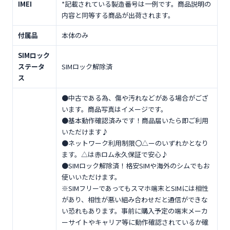
IMEI
*記載されている製造番号は一例です。商品説明の
内容と同等する商品が出荷されます。
付属品
本体のみ
SIMロック
ステータ
SIMロック解除済
ス
●中古である為、傷や汚れなどがある場合がござ
います。商品写真はイメージです。
●基本動作確認済みです！商品届いたら即ご利用
いただけます♪
●ネットワーク利用制限〇△ーのいずれかとなり
ます。△は赤ロム永久保証で安心♪
●SIMロック解除済！格安SIMや海外のシムでもお
使いいただけます。
※SIMフリーであってもスマホ端末とSIMには相性
があり、相性が悪い組み合わせだと通信ができな
い恐れもあります。事前に購入予定の端末メーカ
ーサイトやキャリア等に動作確認されているか確