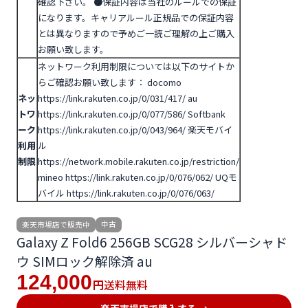
確認下さい。
●保証内容は当社のルールでの保証
になります。キャリアルール正規品での保証内容
とは異なりますので予めご一読ご理解の上ご購入
お願い致します。
ネットワーク利用制限については以下のサイトか
らご確認お願い致します：
docomo
ネッ
https://link.rakuten.co.jp/0/031/417/
au
トワ
https://link.rakuten.co.jp/0/077/586/
Softbank
ーク
https://link.rakuten.co.jp/0/043/964/
楽天モバイ
利用
ル
制限
https://network.mobile.rakuten.co.jp/restriction/
mineo https://link.rakuten.co.jp/0/076/062/
UQモ
バイル https://link.rakuten.co.jp/0/076/063/
中古
楽天市場店で販売中
Galaxy Z Fold6 256GB SCG28 シルバーシャド
ウ SIMロック解除済 au
124,000
送料無料
円
楽天市場店で購入する →