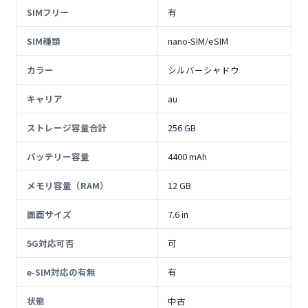
SIMフリー
有
SIM種類
nano-SIM/eSIM
カラー
シルバーシャドウ
キャリア
au
ストレージ容量合計
256 GB
バッテリー容量
4400 mAh
メモリ容量（RAM）
12 GB
画面サイズ
7.6 in
5G対応可否
可
e-SIM対応の有無
有
状態
中古