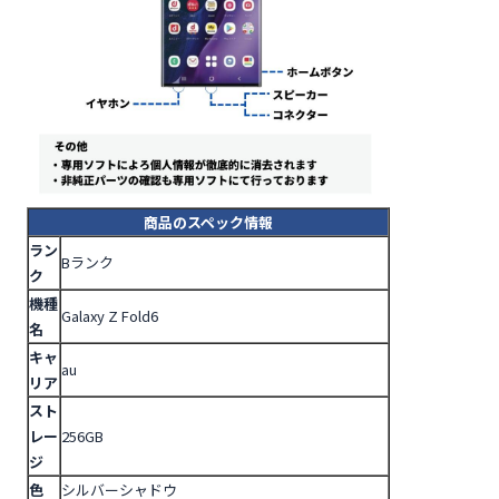
商品のスペック情報
ラン
Bランク
ク
機種
Galaxy Z Fold6
名
キャ
au
リア
スト
レー
256GB
ジ
色
シルバーシャドウ