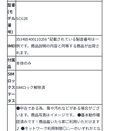
型番
(モ
デル
SCG28
番
号)
353485400110256
*記載されている製造番号は一
IMEI
例です。商品説明の内容と同等する商品が出荷さ
れます。
付属
本体のみ
品
SIM
ロッ
クス
SIMロック解除済
テー
タス
●中古である為、傷や汚れなどがある場合がござ
います。商品写真はイメージです。
●基本動作確
認済みです！商品届いたら即ご利用いただけます
♪
●ネットワーク利用制限〇△ーのいずれかとな