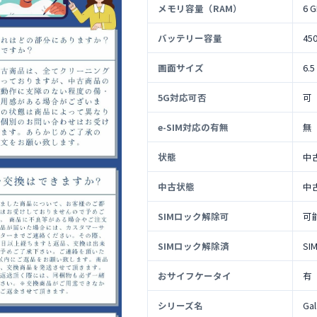
メモリ容量（RAM）
6 
バッテリー容量
45
画面サイズ
6.5
5G対応可否
可
e-SIM対応の有無
無
状態
中
中古状態
中
SIMロック解除可
可
SIMロック解除済
S
おサイフケータイ
有
シリーズ名
Ga