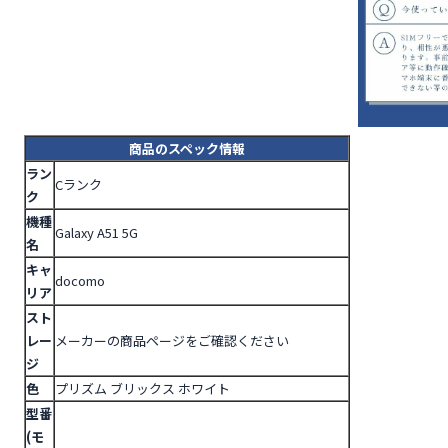
商品のスペック情報
ラン
Cランク
ク
機種
Galaxy A51 5G
名
キャ
docomo
リア
スト
レー
メーカーの商品ページをご確認ください
ジ
色
プリズム ブリックス ホワイト
型番
(モ