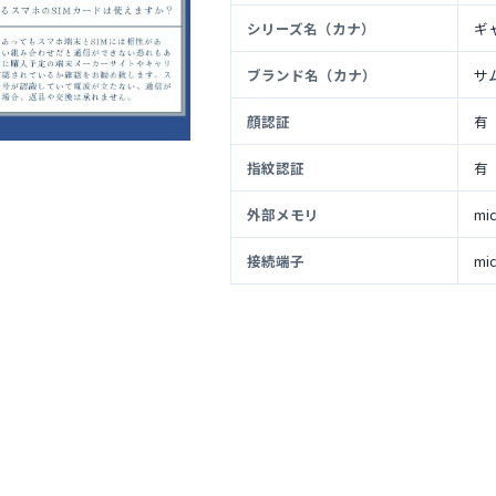
シリーズ名（カナ）
ギ
ブランド名（カナ）
サ
顔認証
有
指紋認証
有
外部メモリ
mi
接続端子
mi