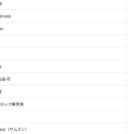
GB
00 mAh
 in
古
古品-可
能
IMロック解除済
laxy（サムスン）