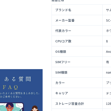
ブランド名
サ
メーカー型番
SC
代表カラー
ホ
CPUコア数
8
OS種類
An
SIMフリー
有
SIM種類
na
カラー
プ
キャリア
ド
ストレージ容量合計
12