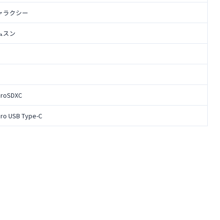
ャラクシー
ムスン
croSDXC
cro USB Type-C