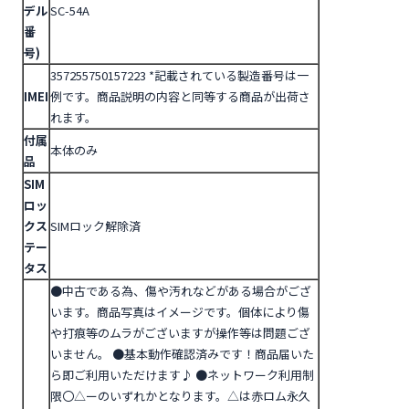
デル
SC-54A
番
号)
357255750157223
*記載されている製造番号は一
IMEI
例です。商品説明の内容と同等する商品が出荷さ
れます。
付属
本体のみ
品
SIM
ロッ
クス
SIMロック解除済
テー
タス
●中古である為、傷や汚れなどがある場合がござ
います。商品写真はイメージです。個体により傷
や打痕等のムラがございますが操作等は問題ござ
いません。
●基本動作確認済みです！商品届いた
ら即ご利用いただけます♪
●ネットワーク利用制
限〇△ーのいずれかとなります。△は赤ロム永久