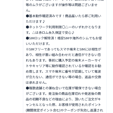
等のムラがございますが操作等は問題ございませ
ん。
●基本動作確認済みです！商品届いたら即ご利用い
ただけます♪
●ネットワーク利用制限〇△ーのいずれかとなりま
す。△は赤ロム永久保証で安心♪
●SIMロック解除済！格安SIMや海外のシムでもお使
いいただけます。
※SIMフリーであってもスマホ端末とSIMには相性が
あり、相性が悪い組み合わせだと通信ができない恐
れもあります。事前に購入予定の端末メーカーサイ
トやキャリア等に動作確認されているか確認をお勧
め致します。スマホ端末に番号が認識していて電波
が立たない、通信ができない等の場合、返品や交換
は承れません。
●複数店舗との兼ね合いで在庫が確保できない場合
がございます。発注後の商品在庫切れや発送後の商
品の初期不良などの理由により、頂いたご注文がキ
ャンセルとなった際、お客様が使用されたポイント
(期間限定ポイント含む)やクーポンが失効し返還され