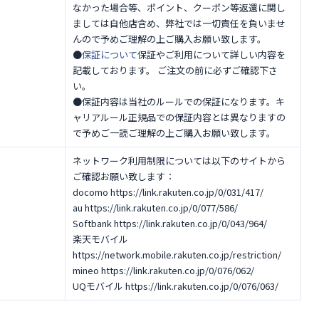
なかった場合等、ポイント、クーポン等返還に関し
ましては自他店含め、弊社では一切責任を負いませ
んので予めご理解の上ご購入お願い致します。
●
保証について
保証やご利用について詳しい内容を
記載しております。 ご注文の前に必ずご確認下さ
い。
●保証内容は当社のルールでの保証になります。キ
ャリアルール正規品での保証内容とは異なりますの
で予めご一読ご理解の上ご購入お願い致します。
ネットワーク利用制限については以下のサイトから
ご確認お願い致します：
docomo https://link.rakuten.co.jp/0/031/417/
au https://link.rakuten.co.jp/0/077/586/
Softbank https://link.rakuten.co.jp/0/043/964/
楽天モバイル
https://network.mobile.rakuten.co.jp/restriction/
mineo https://link.rakuten.co.jp/0/076/062/
UQモバイル https://link.rakuten.co.jp/0/076/063/