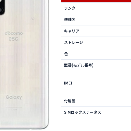
ランク
機種名
キャリア
ストレージ
色
型番(モデル番号)
IMEI
付属品
SIMロックステータス