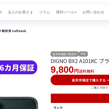
内
法人のお客さま
コラム
便利ツール
お問い合わせ
ク解除済 Softbank
中古
楽天市場店で販売中
DIGNO BX2 A101KC 
9,800
送料無料
円
楽天市場店で購入する 
ご購入手続き
ランク