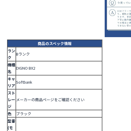
商品のスペック情報
ラン
Bランク
ク
機種
DIGNO BX2
名
キャ
Softbank
リア
スト
レー
メーカーの商品ページをご確認ください
ジ
色
ブラック
型番
(モ