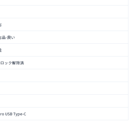
古
古品-良い
能
IMロック解除済
cro USB Type-C