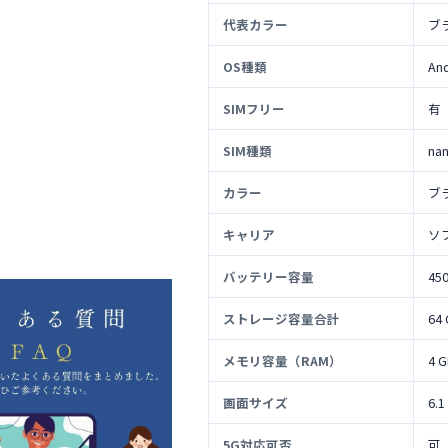
代表カラー
ブ
OS種類
An
SIMフリー
有
SIM種類
na
カラー
ブ
キャリア
ソ
バッテリー容量
45
ストレージ容量合計
64
メモリ容量（RAM）
4 
画面サイズ
6.1
5G対応可否
可