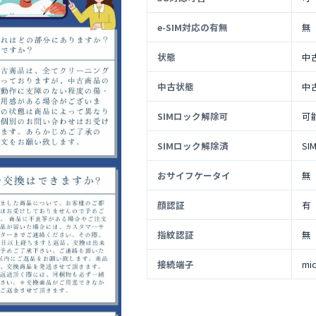
e-SIM対応の有無
無
状態
中
中古状態
中
SIMロック解除可
可
SIMロック解除済
S
おサイフケータイ
無
顔認証
有
指紋認証
無
接続端子
mi