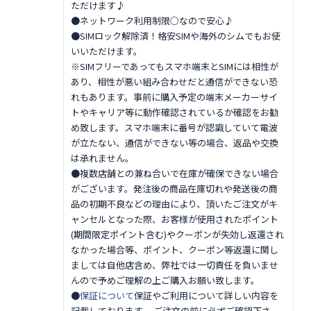
ただけます♪
●ネットワーク利用制限○なので安心♪
●SIMロック解除済！格安SIMや海外のシムでもお使
いいただけます。
※SIMフリーであってもスマホ端末とSIMには相性が
あり、相性が悪い組み合わせだと通信ができない恐
れもあります。事前に購入予定の端末メーカーサイ
トやキャリア等に動作確認されているか確認をお勧
め致します。スマホ端末に番号が認識していて電波
が立たない、通信ができない等の場合、返品や交換
は承れません。
●複数店舗との兼ね合いで在庫が確保できない場合
がございます。発注後の商品在庫切れや発送後の商
品の初期不良などの理由により、頂いたご注文がキ
ャンセルとなった際、お客様が使用されたポイント
(期間限定ポイント含む)やクーポンが失効し返還され
なかった場合等、ポイント、クーポン等返還に関し
ましては自他店含め、弊社では一切責任を負いませ
んので予めご理解の上ご購入お願い致します。
●
保証について
保証やご利用について詳しい内容を
記載しております。 ご注文の前に必ずご確認下さ