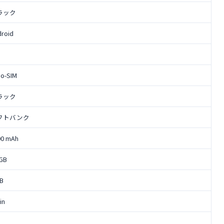
ラック
droid
no-SIM
ラック
フトバンク
00 mAh
 GB
GB
 in