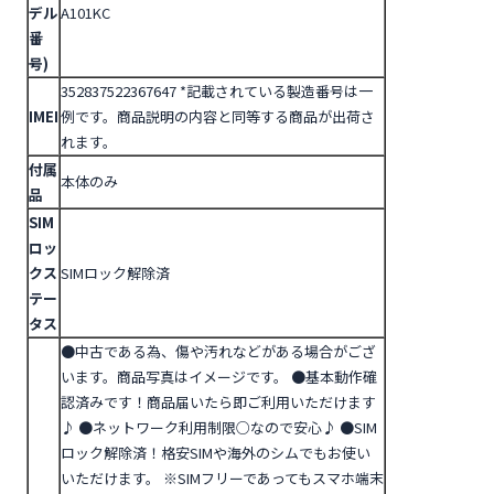
デル
A101KC
番
号)
352837522367647
*記載されている製造番号は一
IMEI
例です。商品説明の内容と同等する商品が出荷さ
れます。
付属
本体のみ
品
SIM
ロッ
クス
SIMロック解除済
テー
タス
●中古である為、傷や汚れなどがある場合がござ
います。商品写真はイメージです。
●基本動作確
認済みです！商品届いたら即ご利用いただけます
♪
●ネットワーク利用制限○なので安心♪
●SIM
ロック解除済！格安SIMや海外のシムでもお使い
いただけます。
※SIMフリーであってもスマホ端末