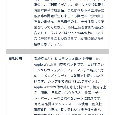
承の上、ご利用ください。 ※ベルト交換に際し
時計本体や付属部品、またはベルトや工具等に
破損等の問題が生じましても弊社は一切の責任
を負いません。自己責任の上、十分注意して作
業を行ってください。 ※純正品を含めた磁石が
含まれているバンドはApple Watch上のコンパ
スに干渉することがあります。故障に繋がる影
響はございません。
商品説明
高級感あふれる ステンレス素材 を使用した、
Apple Watch専用交換バンドです。 ビジネスシ
ーンからカジュアル、フォーマルまで幅広く対
応し、メンズ・レディース兼用でお使いいただ
けます。 シンプルで洗練されたデザインは、
Apple Watch本体の美しさを引き立て、腕元を上
品に演出。 日常使いはもちろん、仕事・デー
ト・パーティーなど様々なシーンに最適です。
特徴 高品質ステンレススチール使用 耐久性・
耐腐食性に優れ、長く美しい状態を保ちます。