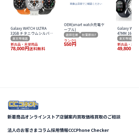
OEM(smart watch充電ケ
Galaxy WATCH ULTRA
Galaxy WATC
ーブル)
32GB チタニウムシルバー
47MM 16GB S
店頭在庫
秋葉原B1F
チタニウムグレー
R960NZKA
楽天市場店
楽天市場店
ランクS
SIMFREE
SIMFREE
新古品・未使用品
550
円
新古品・未使
送料無料
78,000
円
49,800
円
新着商品
オンラインストア
店舗案内
買取価格
買取のご相談
法人のお客さま
コラム
採用情報
CCCPhone Checker