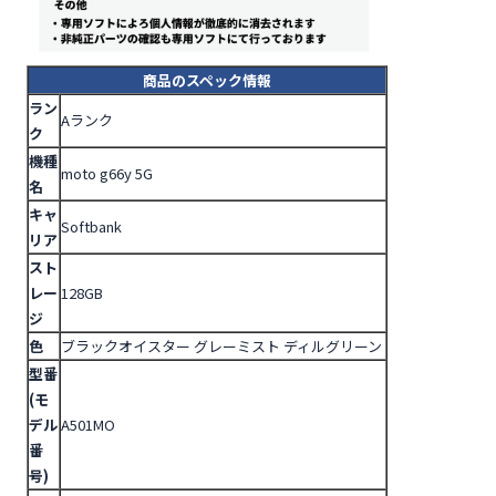
商品のスペック情報
ラン
Aランク
ク
機種
moto g66y 5G
名
キャ
Softbank
リア
スト
レー
128GB
ジ
色
ブラックオイスター グレーミスト ディルグリーン
型番
(モ
デル
A501MO
番
号)