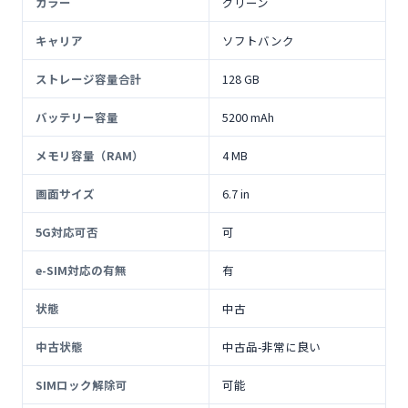
カラー
グリーン
キャリア
ソフトバンク
ストレージ容量合計
128 GB
バッテリー容量
5200 mAh
メモリ容量（RAM）
4 MB
画面サイズ
6.7 in
5G対応可否
可
e-SIM対応の有無
有
状態
中古
中古状態
中古品-非常に良い
SIMロック解除可
可能