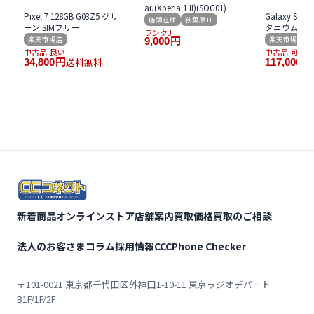
au(Xperia 1 II)(SOG01)
Pixel 7 128GB G03Z5 グリ
Galaxy S24 U
店頭在庫
秋葉原1F
ーン SIMフリー
タニウム グレ
ランクJ
楽天市場店
楽天市場店
9,000
円
中古品-良い
中古品-可
送料無料
34,800
円
117,000
円
新着商品
オンラインストア
店舗案内
買取価格
買取のご相談
法人のお客さま
コラム
採用情報
CCCPhone Checker
〒101-0021 東京都千代田区外神田1-10-11 東京ラジオデパート
B1F/1F/2F