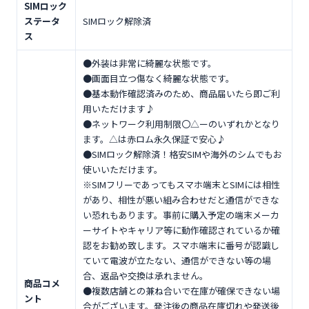
SIMロック
ステータ
SIMロック解除済
ス
●外装は非常に綺麗な状態です。
●画面目立つ傷なく綺麗な状態です。
●基本動作確認済みのため、商品届いたら即ご利
用いただけます♪
●ネットワーク利用制限〇△ーのいずれかとなり
ます。△は赤ロム永久保証で安心♪
●SIMロック解除済！格安SIMや海外のシムでもお
使いいただけます。
※SIMフリーであってもスマホ端末とSIMには相性
があり、相性が悪い組み合わせだと通信ができな
い恐れもあります。事前に購入予定の端末メーカ
ーサイトやキャリア等に動作確認されているか確
認をお勧め致します。スマホ端末に番号が認識し
ていて電波が立たない、通信ができない等の場
合、返品や交換は承れません。
商品コメ
●複数店舗との兼ね合いで在庫が確保できない場
ント
合がございます。発注後の商品在庫切れや発送後