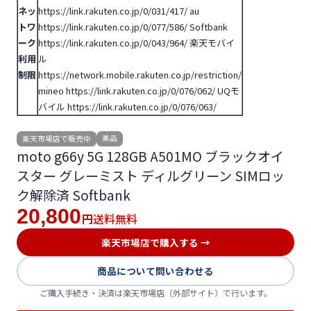
ネッ
https://link.rakuten.co.jp/0/031/417/
au
トワ
https://link.rakuten.co.jp/0/077/586/
Softbank
ーク
https://link.rakuten.co.jp/0/043/964/
楽天モバイ
利用
ル
制限
https://network.mobile.rakuten.co.jp/restriction/
mineo https://link.rakuten.co.jp/0/076/062/
UQモ
バイル https://link.rakuten.co.jp/0/076/063/
美品
楽天市場店で販売中
moto g66y 5G 128GB A501MO ブラックオイ
スター グレーミスト ディルグリーン SIMロッ
ク解除済 Softbank
20,800
送料無料
円
楽天市場店で購入する →
商品について問い合わせる
ご購入手続き・決済は楽天市場店（外部サイト）で行います。