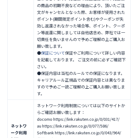
の商品の初期不良などの理由により、頂いたご注
文がキャンセルとなった際、お客様が使用された
ポイント(期間限定ポイント含む)やクーポンが失
効し返還されなかった場合等、ポイント、クーポ
ン等返還に関しましては自他店含め、弊社では一
切責任を負いませんので予めご理解の上ご購入お
願い致します。
●
保証について
保証やご利用について詳しい内容
を記載しております。 ご注文の前に必ずご確認下
さい。
●保証内容は当社のルールでの保証になります。
キャリアルール正規品での保証内容とは異なりま
すので予めご一読ご理解の上ご購入お願い致しま
す。
ネットワーク利用制限については以下のサイトか
らご確認お願い致します：
docomo https://link.rakuten.co.jp/0/031/417/
ネットワ
au https://link.rakuten.co.jp/0/077/586/
ーク利用
Softbank https://link.rakuten.co.jp/0/043/964/