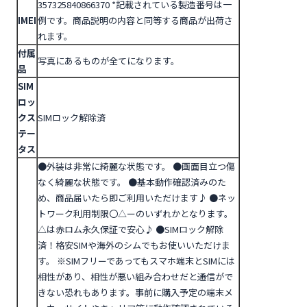
357325840866370
*記載されている製造番号は一
IMEI
例です。商品説明の内容と同等する商品が出荷さ
れます。
付属
写真にあるものが全てになります。
品
SIM
ロッ
クス
SIMロック解除済
テー
タス
●外装は非常に綺麗な状態です。
●画面目立つ傷
なく綺麗な状態です。
●基本動作確認済みのた
め、商品届いたら即ご利用いただけます♪
●ネッ
トワーク利用制限〇△ーのいずれかとなります。
△は赤ロム永久保証で安心♪
●SIMロック解除
済！格安SIMや海外のシムでもお使いいただけま
す。
※SIMフリーであってもスマホ端末とSIMには
相性があり、相性が悪い組み合わせだと通信がで
きない恐れもあります。事前に購入予定の端末メ