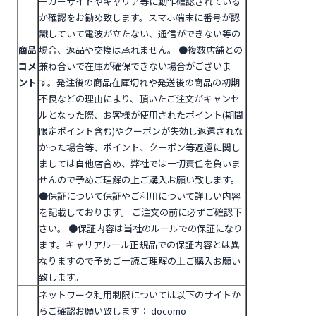
ーカーサイトやキャリア等に動作確認されている
か確認をお勧め致します。スマホ端末に番号が認
識していて電波が立たない、通信ができない等の
商品
場合、返品や交換は承れません。
●複数店舗との
コメ
兼ね合いで在庫が確保できない場合がございま
ント
す。発注後の商品在庫切れや発送後の商品の初期
不良などの理由により、頂いたご注文がキャンセ
ルとなった際、お客様が使用されたポイント(期間
限定ポイント含む)やクーポンが失効し返還されな
かった場合等、ポイント、クーポン等返還に関し
ましては自他店含め、弊社では一切責任を負いま
せんので予めご理解の上ご購入お願い致します。
●
保証について
保証やご利用について詳しい内容
を記載しております。 ご注文の前に必ずご確認下
さい。
●保証内容は当社のルールでの保証になり
ます。キャリアルール正規品での保証内容とは異
なりますので予めご一読ご理解の上ご購入お願い
致します。
ネットワーク利用制限については以下のサイトか
らご確認お願い致します：
docomo