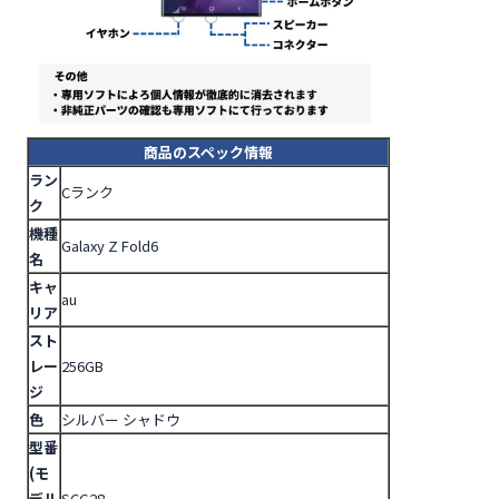
商品のスペック情報
ラン
Cランク
ク
機種
Galaxy Z Fold6
名
キャ
au
リア
スト
レー
256GB
ジ
色
シルバー シャドウ
型番
(モ
デル
SCG28