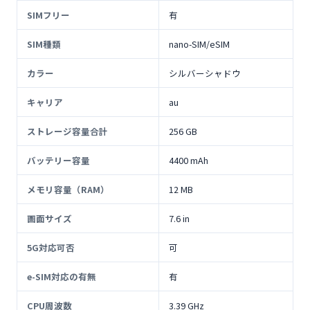
SIMフリー
有
SIM種類
nano-SIM/eSIM
カラー
シルバーシャドウ
キャリア
au
ストレージ容量合計
256 GB
バッテリー容量
4400 mAh
メモリ容量（RAM）
12 MB
画面サイズ
7.6 in
5G対応可否
可
e-SIM対応の有無
有
CPU周波数
3.39 GHz