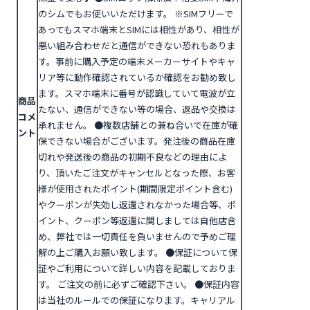
のシムでもお使いいただけます。
※SIMフリーで
あってもスマホ端末とSIMには相性があり、相性が
悪い組み合わせだと通信ができない恐れもありま
す。事前に購入予定の端末メーカーサイトやキャ
リア等に動作確認されているか確認をお勧め致し
ます。スマホ端末に番号が認識していて電波が立
商品
たない、通信ができない等の場合、返品や交換は
コメ
承れません。
●複数店舗との兼ね合いで在庫が確
ント
保できない場合がございます。発注後の商品在庫
切れや発送後の商品の初期不良などの理由によ
り、頂いたご注文がキャンセルとなった際、お客
様が使用されたポイント(期間限定ポイント含む)
やクーポンが失効し返還されなかった場合等、ポ
イント、クーポン等返還に関しましては自他店含
め、弊社では一切責任を負いませんので予めご理
解の上ご購入お願い致します。
●
保証について
保
証やご利用について詳しい内容を記載しておりま
す。 ご注文の前に必ずご確認下さい。
●保証内容
は当社のルールでの保証になります。キャリアル