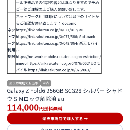
ール正規品での保証内容とは異なりますので予め
ご一読ご理解の上ご購入お願い致します。
ネットワーク利用制限については以下のサイトか
らご確認お願い致します：
docomo
ネッ
https://link.rakuten.co.jp/0/031/417/
au
トワ
https://link.rakuten.co.jp/0/077/586/
Softbank
ーク
https://link.rakuten.co.jp/0/043/964/
楽天モバイ
利用
ル
制限
https://network.mobile.rakuten.co.jp/restriction/
mineo https://link.rakuten.co.jp/0/076/062/
UQモ
バイル https://link.rakuten.co.jp/0/076/063/
中古
楽天市場店で販売中
Galaxy Z Fold6 256GB SCG28 シルバー シャド
ウ SIMロック解除済 au
114,000
送料無料
円
楽天市場店で購入する →