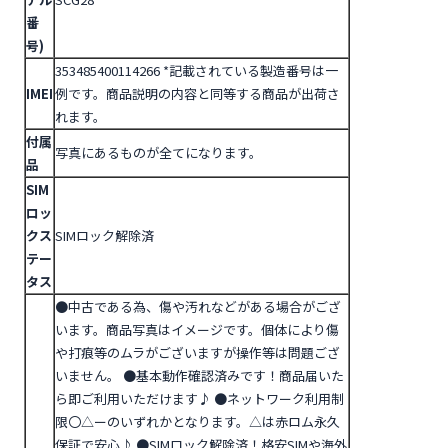
番
号)
353485400114266
*記載されている製造番号は一
IMEI
例です。商品説明の内容と同等する商品が出荷さ
れます。
付属
写真にあるものが全てになります。
品
SIM
ロッ
クス
SIMロック解除済
テー
タス
●中古である為、傷や汚れなどがある場合がござ
います。商品写真はイメージです。個体により傷
や打痕等のムラがございますが操作等は問題ござ
いません。
●基本動作確認済みです！商品届いた
ら即ご利用いただけます♪
●ネットワーク利用制
限〇△ーのいずれかとなります。△は赤ロム永久
保証で安心♪
●SIMロック解除済！格安SIMや海外