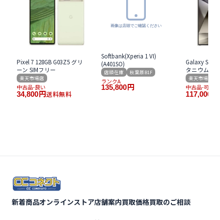
Softbank(Xperia 1 VI)
Pixel 7 128GB G03Z5 グリ
Galaxy S24 U
(A401SO)
ーン SIMフリー
タニウム グレ
店頭在庫
秋葉原B1F
楽天市場店
楽天市場店
ランクA
中古品-良い
135,800
円
中古品-可
送料無料
34,800
円
117,000
円
新着商品
オンラインストア
店舗案内
買取価格
買取のご相談