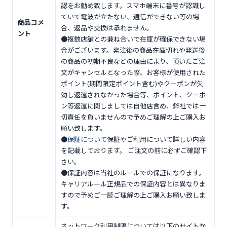
認をお勧め致します。スマホ端末に番号が認識し
ていて電波が立たない、通信ができない等の場
商品コメ
合、返品や交換は承れません。
ント
●複数店舗との兼ね合いで在庫が確保できない場
合がございます。発注後の商品在庫切れや発送後
の商品の初期不良などの理由により、頂いたご注
文がキャンセルとなった際、お客様が使用された
ポイント(期間限定ポイント含む)やクーポンが失
効し返還されなかった場合等、ポイント、クーポ
ン等返還に関しましては自他店含め、弊社では一
切責任を負いませんので予めご理解の上ご購入お
願い致します。
●
保証について
保証やご利用について詳しい内容
を記載しております。 ご注文の前に必ずご確認下
さい。
●保証内容は当社のルールでの保証になります。
キャリアルール正規品での保証内容とは異なりま
すので予めご一読ご理解の上ご購入お願い致しま
す。
ネットワーク利用制限については以下のサイトか