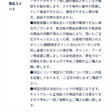
ーサイトやキャリア等に動作確認されているか確
商品コメ
認をお勧め致します。スマホ端末に番号が認識し
ント
ていて電波が立たない、通信ができない等の場
合、返品や交換は承れません。
●複数店舗との兼ね合いで在庫が確保できない場
合がございます。発注後の商品在庫切れや発送後
の商品の初期不良などの理由により、頂いたご注
文がキャンセルとなった際、お客様が使用された
ポイント(期間限定ポイント含む)やクーポンが失
効し返還されなかった場合等、ポイント、クーポ
ン等返還に関しましては自他店含め、弊社では一
切責任を負いませんので予めご理解の上ご購入お
願い致します。
●
保証について
保証やご利用について詳しい内容
を記載しております。 ご注文の前に必ずご確認下
さい。
●保証内容は当社のルールでの保証になります。
キャリアルール正規品での保証内容とは異なりま
すので予めご一読ご理解の上ご購入お願い致しま
す。