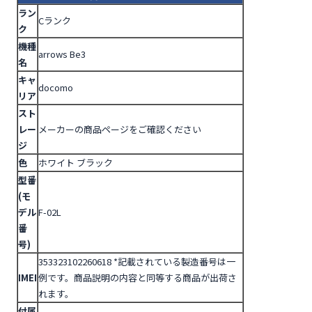
ラン
Cランク
ク
機種
arrows Be3
名
キャ
docomo
リア
スト
レー
メーカーの商品ページをご確認ください
ジ
色
ホワイト ブラック
型番
(モ
デル
F-02L
番
号)
353323102260618
*記載されている製造番号は一
IMEI
例です。商品説明の内容と同等する商品が出荷さ
れます。
付属