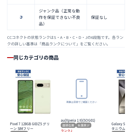
ジャンク品（正常な動
作を保証できない不良
保証なし
J
品）
CCコネクトの状態ランクはS・A・B・C・D・Jの6段階です。各ラン
クの詳しい基準は「
商品ランクについて
」をご覧ください。
同じカテゴリの商品
au(Xperia 1 II)(SOG01)
Pixel 7 128GB G03Z5 グリ
Galaxy S24 U
店頭在庫
秋葉原1F
ーン SIMフリー
タニウム グレ
ランクJ