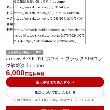
らご確認お願い致します：
docomo
ネッ
https://link.rakuten.co.jp/0/031/417/
au
トワ
https://link.rakuten.co.jp/0/077/586/
Softbank
ーク
https://link.rakuten.co.jp/0/043/964/
楽天モバイ
利用
ル
制限
https://network.mobile.rakuten.co.jp/restriction/
mineo https://link.rakuten.co.jp/0/076/062/
UQモ
バイル https://link.rakuten.co.jp/0/076/063/
中古
楽天市場店で販売中
arrows Be3 F-02L ホワイト ブラック SIMロッ
ク解除済 docomo
6,000
送料無料
円
楽天市場店で購入する →
商品について問い合わせる
ご購入手続き・決済は楽天市場店（外部サイト）で行います。