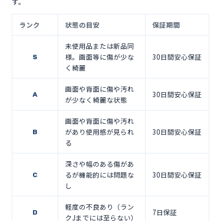
す。
ランク
状態の目安
保証期間
未使用品または新品同
様。画面等に傷が少な
30日間安心保証
S
く綺麗
画面や背面に傷や汚れ
30日間安心保証
A
が少なく綺麗な状態
画面や背面に傷や汚れ
があり使用感が見られ
30日間安心保証
B
る
深さや幅のある傷があ
るが機能的には問題な
30日間安心保証
C
し
軽度の不良あり（ラン
7日保証
D
クJまでには至らない）