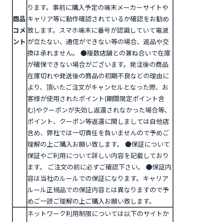
ります。事前に購入予定の端末メーカーサイトや
商品
キャリア等に動作確認されているか確認をお勧め
コメ
致します。スマホ端末に番号が認識していて電波
ント
が立たない、通信ができない等の場合、返品や交
換は承れません。
●複数店舗との兼ね合いで在庫
が確保できない場合がございます。発注後の商品
在庫切れや発送後の商品の初期不良などの理由に
より、頂いたご注文がキャンセルとなった際、お
客様が使用されたポイント(期間限定ポイント含
む)やクーポンが失効し返還されなかった場合等、
ポイント、クーポン等返還に関しましては自他店
含め、弊社では一切責任を負いませんので予めご
理解の上ご購入お願い致します。
●
保証について
保証やご利用について詳しい内容を記載しており
ます。 ご注文の前に必ずご確認下さい。
●保証内
容は当社のルールでの保証になります。キャリア
ルール正規品での保証内容とは異なりますので予
めご一読ご理解の上ご購入お願い致します。
ネットワーク利用制限については以下のサイトか