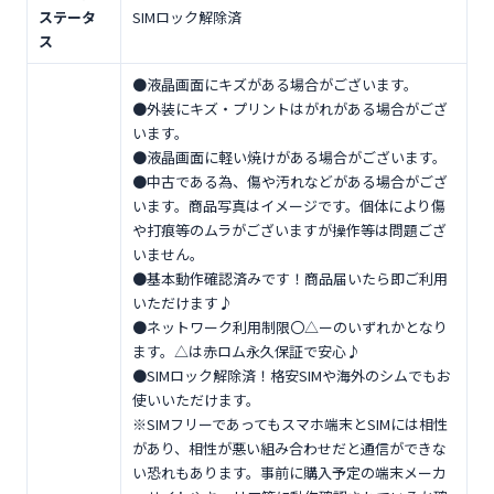
ステータ
SIMロック解除済
ス
●液晶画面にキズがある場合がございます。
●外装にキズ・プリントはがれがある場合がござ
います。
●液晶画面に軽い焼けがある場合がございます。
●中古である為、傷や汚れなどがある場合がござ
います。商品写真はイメージです。個体により傷
や打痕等のムラがございますが操作等は問題ござ
いません。
●基本動作確認済みです！商品届いたら即ご利用
いただけます♪
●ネットワーク利用制限〇△ーのいずれかとなり
ます。△は赤ロム永久保証で安心♪
●SIMロック解除済！格安SIMや海外のシムでもお
使いいただけます。
※SIMフリーであってもスマホ端末とSIMには相性
があり、相性が悪い組み合わせだと通信ができな
い恐れもあります。事前に購入予定の端末メーカ