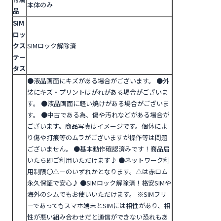
本体のみ
品
SIM
ロッ
クス
SIMロック解除済
テー
タス
●液晶画面にキズがある場合がございます。
●外
装にキズ・プリントはがれがある場合がございま
す。
●液晶画面に軽い焼けがある場合がございま
す。
●中古である為、傷や汚れなどがある場合が
ございます。商品写真はイメージです。個体によ
り傷や打痕等のムラがございますが操作等は問題
ございません。
●基本動作確認済みです！商品届
いたら即ご利用いただけます♪
●ネットワーク利
用制限〇△ーのいずれかとなります。△は赤ロム
永久保証で安心♪
●SIMロック解除済！格安SIMや
海外のシムでもお使いいただけます。
※SIMフリ
ーであってもスマホ端末とSIMには相性があり、相
性が悪い組み合わせだと通信ができない恐れもあ