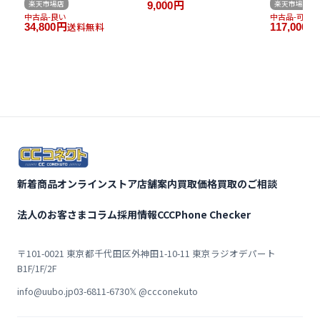
楽天市場店
楽天市場店
9,000
円
中古品-良い
中古品-可
送料無料
34,800
円
117,000
円
新着商品
オンラインストア
店舗案内
買取価格
買取のご相談
法人のお客さま
コラム
採用情報
CCCPhone Checker
〒101-0021 東京都千代田区外神田1-10-11 東京ラジオデパート
B1F/1F/2F
info@uubo.jp
03-6811-6730
𝕏 @ccconekuto