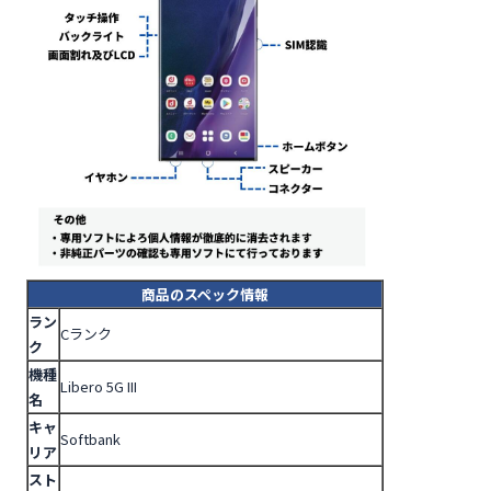
商品のスペック情報
ラン
Cランク
ク
機種
Libero 5G III
名
キャ
Softbank
リア
スト