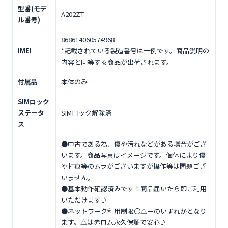
型番(モデ
A202ZT
ル番号)
868614060574968
IMEI
*記載されている製造番号は一例です。商品説明の
内容と同等する商品が出荷されます。
付属品
本体のみ
SIMロック
ステータ
SIMロック解除済
ス
●中古である為、傷や汚れなどがある場合がござ
います。商品写真はイメージです。個体により傷
や打痕等のムラがございますが操作等は問題ござ
いません。
●基本動作確認済みです！商品届いたら即ご利用
いただけます♪
●ネットワーク利用制限〇△ーのいずれかとなり
ます。△は赤ロム永久保証で安心♪