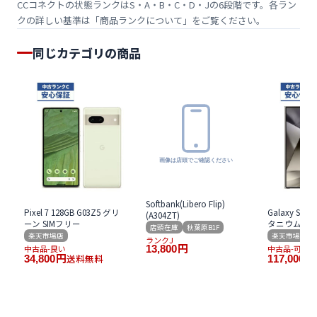
CCコネクトの状態ランクはS・A・B・C・D・Jの6段階です。各ラン
クの詳しい基準は「
商品ランクについて
」をご覧ください。
同じカテゴリの商品
Softbank(Libero Flip)
Pixel 7 128GB G03Z5 グリ
Galaxy S24 U
(A304ZT)
ーン SIMフリー
タニウム グレ
店頭在庫
秋葉原B1F
楽天市場店
楽天市場店
ランクJ
中古品-良い
13,800
円
中古品-可
送料無料
34,800
円
117,000
円