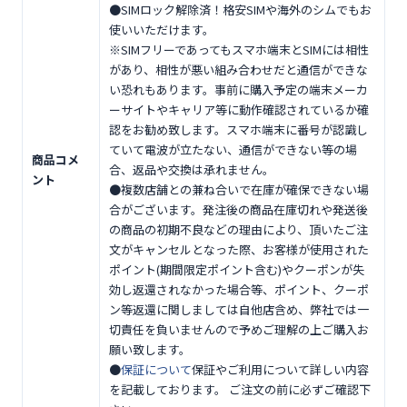
●SIMロック解除済！格安SIMや海外のシムでもお
使いいただけます。
※SIMフリーであってもスマホ端末とSIMには相性
があり、相性が悪い組み合わせだと通信ができな
い恐れもあります。事前に購入予定の端末メーカ
ーサイトやキャリア等に動作確認されているか確
認をお勧め致します。スマホ端末に番号が認識し
ていて電波が立たない、通信ができない等の場
商品コメ
合、返品や交換は承れません。
ント
●複数店舗との兼ね合いで在庫が確保できない場
合がございます。発注後の商品在庫切れや発送後
の商品の初期不良などの理由により、頂いたご注
文がキャンセルとなった際、お客様が使用された
ポイント(期間限定ポイント含む)やクーポンが失
効し返還されなかった場合等、ポイント、クーポ
ン等返還に関しましては自他店含め、弊社では一
切責任を負いませんので予めご理解の上ご購入お
願い致します。
●
保証について
保証やご利用について詳しい内容
を記載しております。 ご注文の前に必ずご確認下