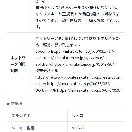
さい。
●保証内容は当社のルールでの保証になります。
キャリアルール正規品での保証内容とは異なりま
すので予めご一読ご理解の上ご購入お願い致しま
す。
ネットワーク利用制限については以下のサイトか
らご確認お願い致します：
docomo https://link.rakuten.co.jp/0/031/417/
ネットワ
au https://link.rakuten.co.jp/0/077/586/
ーク利用
Softbank https://link.rakuten.co.jp/0/043/964/
制限
楽天モバイル
https://network.mobile.rakuten.co.jp/restriction/
mineo https://link.rakuten.co.jp/0/076/062/
UQモバイル https://link.rakuten.co.jp/0/076/063/
商品仕様
ブランド名
リベロ
メーカー型番
A202ZT