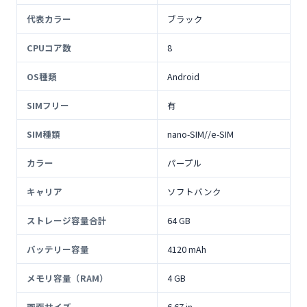
代表カラー
ブラック
CPUコア数
8
OS種類
Android
SIMフリー
有
SIM種類
nano-SIM//e-SIM
カラー
パープル
キャリア
ソフトバンク
ストレージ容量合計
64 GB
バッテリー容量
4120 mAh
メモリ容量（RAM）
4 GB
画面サイズ
6.67 in