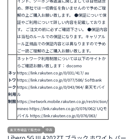
イント、クーポン等返還に関しましては自他店含
め、弊社では一切責任を負いませんので予めご理
解の上ご購入お願い致します。
●
保証について
保
証やご利用について詳しい内容を記載しておりま
す。 ご注文の前に必ずご確認下さい。
●保証内容
は当社のルールでの保証になります。キャリアル
ール正規品での保証内容とは異なりますので予め
ご一読ご理解の上ご購入お願い致します。
ネットワーク利用制限については以下のサイトか
らご確認お願い致します：
docomo
ネッ
https://link.rakuten.co.jp/0/031/417/
au
トワ
https://link.rakuten.co.jp/0/077/586/
Softbank
ーク
https://link.rakuten.co.jp/0/043/964/
楽天モバイ
利用
ル
制限
https://network.mobile.rakuten.co.jp/restriction/
mineo https://link.rakuten.co.jp/0/076/062/
UQモ
バイル https://link.rakuten.co.jp/0/076/063/
中古
楽天市場店で販売中
Libero 5G III A202ZT ブラック ホワイト パー