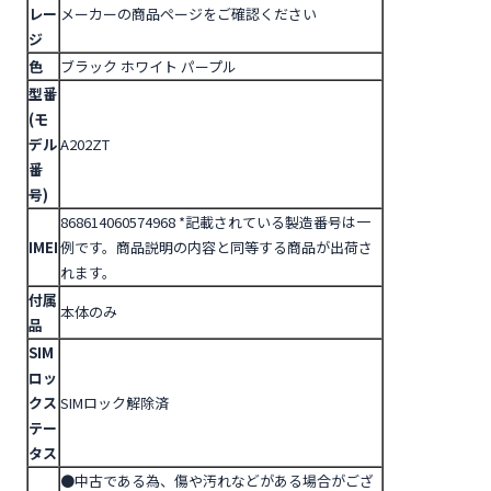
レー
メーカーの商品ページをご確認ください
ジ
色
ブラック ホワイト パープル
型番
(モ
デル
A202ZT
番
号)
868614060574968
*記載されている製造番号は一
IMEI
例です。商品説明の内容と同等する商品が出荷さ
れます。
付属
本体のみ
品
SIM
ロッ
クス
SIMロック解除済
テー
タス
●中古である為、傷や汚れなどがある場合がござ