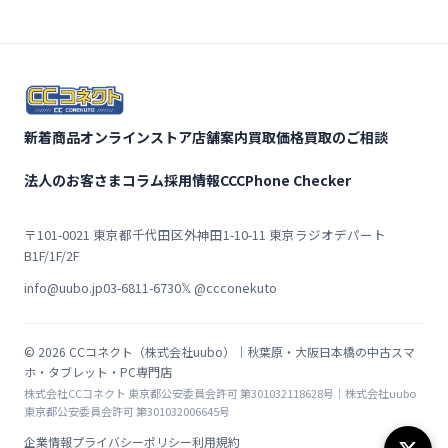
新着商品
オンラインストア
店舗案内
買取価格
買取のご相談
法人のお客さま
コラム
採用情報
CCCPhone Checker
〒101-0021 東京都千代田区外神田1-10-11 東京ラジオデパート
B1F/1F/2F
info@uubo.jp
03-6811-6730
𝕏 @ccconekuto
© 2026 CCコネクト（株式会社uubo）｜秋葉原・大阪日本橋の中古スマ
ホ・タブレット・PC専門店
株式会社CCコネクト 東京都公安委員会許可 第301032118628号｜株式会社uubo
東京都公安委員会許可 第301032006645号
企業情報
プライバシーポリシー
利用規約