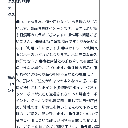
クス
SIMFREE
テー
タス
●中古である為、傷や汚れなどがある場合がござ
います。商品写真はイメージです。個体により傷
や打痕等のムラがございますが操作等は問題ござ
いません。
●基本動作確認済みです！商品届いた
ら即ご利用いただけます♪
●ネットワーク利用制
限〇△ーのいずれかとなります。△は赤ロム永久
保証で安心♪
●複数店舗との兼ね合いで在庫が確
保できない場合がございます。発注後の商品在庫
切れや発送後の商品の初期不良などの理由によ
商品
り、頂いたご注文がキャンセルとなった際、お客
コメ
様が使用されたポイント(期間限定ポイント含む)
ント
やクーポンが失効し返還されなかった場合等、ポ
イント、クーポン等返還に関しましては自他店含
め、弊社では一切責任を負いませんので予めご理
解の上ご購入お願い致します。
●
保証について
保
証やご利用について詳しい内容を記載しておりま
す。 ご注文の前に必ずご確認下さい。
●保証内容