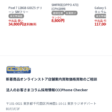
SIMFREE(OPPO A73)
Pixel 7 128GB G03Z5 グリ
Galaxy S24 U
(CPH2099)
ーン SIMフリー
タニウム グレ
店頭在庫
秋葉原1F
楽天市場店
楽天市場店
ランクC
中古品-良い
8,800
円
中古品-可
送料無料
34,800
円
117,000
円
新着商品
オンラインストア
店舗案内
買取価格
買取のご相談
法人のお客さま
コラム
採用情報
CCCPhone Checker
〒101-0021 東京都千代田区外神田1-10-11 東京ラジオデパート
B1F/1F/2F