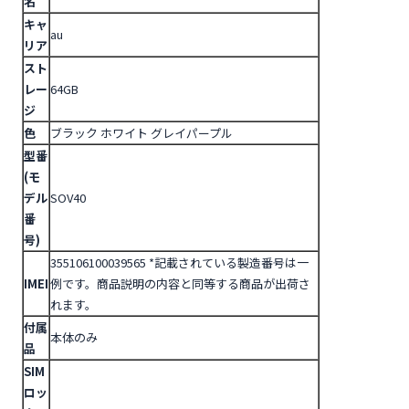
名
キャ
au
リア
スト
レー
64GB
ジ
色
ブラック ホワイト グレイパープル
型番
(モ
デル
SOV40
番
号)
355106100039565
*記載されている製造番号は一
IMEI
例です。商品説明の内容と同等する商品が出荷さ
れます。
付属
本体のみ
品
SIM
ロッ