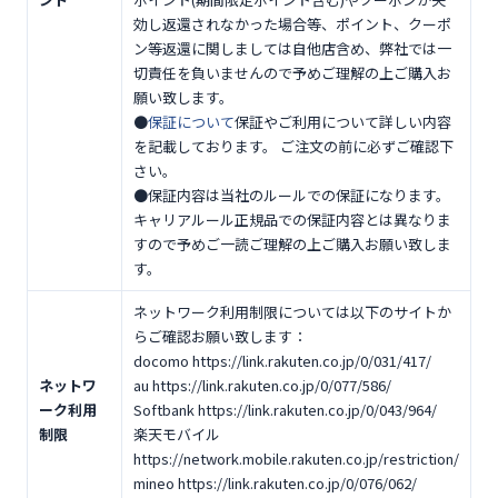
効し返還されなかった場合等、ポイント、クーポ
ン等返還に関しましては自他店含め、弊社では一
切責任を負いませんので予めご理解の上ご購入お
願い致します。
●
保証について
保証やご利用について詳しい内容
を記載しております。 ご注文の前に必ずご確認下
さい。
●保証内容は当社のルールでの保証になります。
キャリアルール正規品での保証内容とは異なりま
すので予めご一読ご理解の上ご購入お願い致しま
す。
ネットワーク利用制限については以下のサイトか
らご確認お願い致します：
docomo https://link.rakuten.co.jp/0/031/417/
ネットワ
au https://link.rakuten.co.jp/0/077/586/
ーク利用
Softbank https://link.rakuten.co.jp/0/043/964/
制限
楽天モバイル
https://network.mobile.rakuten.co.jp/restriction/
mineo https://link.rakuten.co.jp/0/076/062/