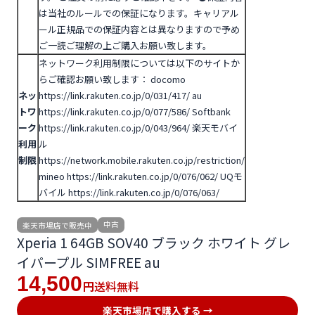
は当社のルールでの保証になります。キャリアル
ール正規品での保証内容とは異なりますので予め
ご一読ご理解の上ご購入お願い致します。
ネットワーク利用制限については以下のサイトか
らご確認お願い致します：
docomo
ネッ
https://link.rakuten.co.jp/0/031/417/
au
トワ
https://link.rakuten.co.jp/0/077/586/
Softbank
ーク
https://link.rakuten.co.jp/0/043/964/
楽天モバイ
利用
ル
制限
https://network.mobile.rakuten.co.jp/restriction/
mineo https://link.rakuten.co.jp/0/076/062/
UQモ
バイル https://link.rakuten.co.jp/0/076/063/
中古
楽天市場店で販売中
Xperia 1 64GB SOV40 ブラック ホワイト グレ
イパープル SIMFREE au
14,500
送料無料
円
楽天市場店で購入する →