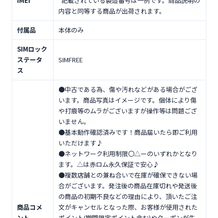
IMEI
*記載されている製造番号は一例です。商品説明の
内容と同等する商品が出荷されます。
付属品
本体のみ
SIMロック
ステータ
SIMFREE
ス
●中古である為、傷や汚れなどがある場合がござ
います。商品写真はイメージです。個体により傷
や打痕等のムラがございますが操作等は問題ござ
いません。
●基本動作確認済みです！商品届いたら即ご利用
いただけます♪
●ネットワーク利用制限〇△ーのいずれかとなり
ます。△は赤ロム永久保証で安心♪
●複数店舗との兼ね合いで在庫が確保できない場
合がございます。発注後の商品在庫切れや発送後
の商品の初期不良などの理由により、頂いたご注
商品コメ
文がキャンセルとなった際、お客様が使用された
ント
ポイント(期間限定ポイント含む)やクーポンが失