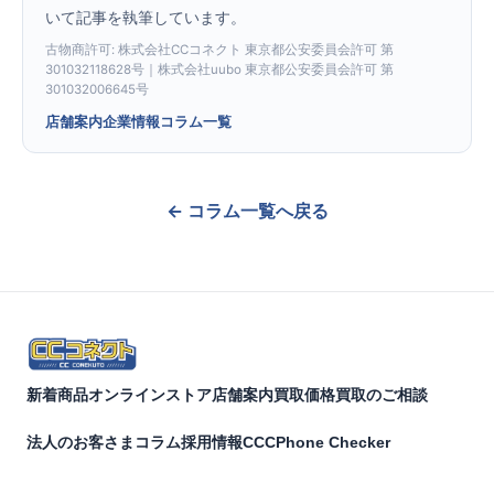
いて記事を執筆しています。
古物商許可: 株式会社CCコネクト 東京都公安委員会許可 第
301032118628号｜株式会社uubo 東京都公安委員会許可 第
301032006645号
店舗案内
企業情報
コラム一覧
← コラム一覧へ戻る
新着商品
オンラインストア
店舗案内
買取価格
買取のご相談
法人のお客さま
コラム
採用情報
CCCPhone Checker